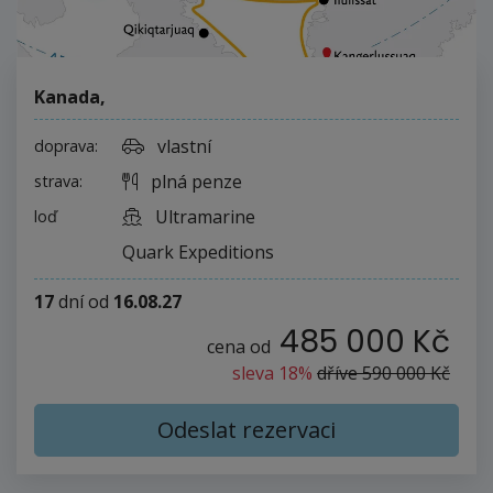
Kanada
,
vlastní
doprava:
plná penze
strava:
Ultramarine
loď
Quark Expeditions
17
dní
od
16.08.27
485 000 Kč
cena od
sleva 18%
dříve
590 000 Kč
Odeslat rezervaci