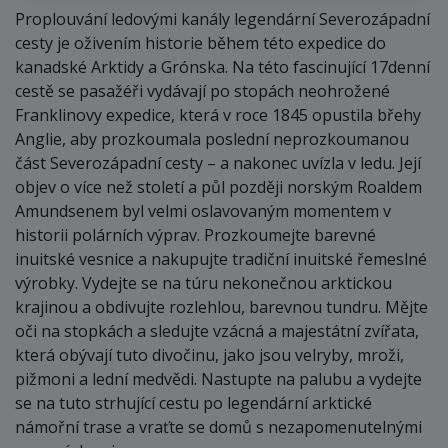
Proplouvání ledovými kanály legendární Severozápadní
cesty je oživením historie během této expedice do
kanadské Arktidy a Grónska. Na této fascinující 17denní
cestě se pasažéři vydávají po stopách neohrožené
Franklinovy expedice, která v roce 1845 opustila břehy
Anglie, aby prozkoumala poslední neprozkoumanou
část Severozápadní cesty – a nakonec uvízla v ledu. Její
objev o více než století a půl později norským Roaldem
Amundsenem byl velmi oslavovaným momentem v
historii polárních výprav. Prozkoumejte barevné
inuitské vesnice a nakupujte tradiční inuitské řemeslné
výrobky. Vydejte se na túru nekonečnou arktickou
krajinou a obdivujte rozlehlou, barevnou tundru. Mějte
oči na stopkách a sledujte vzácná a majestátní zvířata,
která obývají tuto divočinu, jako jsou velryby, mroži,
pižmoni a lední medvědi. Nastupte na palubu a vydejte
se na tuto strhující cestu po legendární arktické
námořní trase a vraťte se domů s nezapomenutelnými