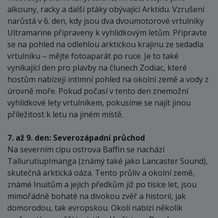
alkouny, racky a další ptáky obývající Arktidu. Vzrušení
narůstá v 6. den, kdy jsou dva dvoumotorové vrtulníky
Ultramarine připraveny k vyhlídkovým letům. Připravte
se na pohled na odlehlou arktickou krajinu ze sedadla
vrtulníku – mějte fotoaparát po ruce. Je to také
vynikající den pro plavby na člunech Zodiac, které
hostům nabízejí intimní pohled na okolní země a vody z
úrovně moře. Pokud počasí v tento den znemožní
vyhlídkové lety vrtulníkem, pokusíme se najít jinou
příležitost k letu na jiném místě.
7. až 9. den: Severozápadní průchod
Na severním cípu ostrova Baffin se nachází
TallurutiupImanga (známý také jako Lancaster Sound),
skutečná arktická oáza. Tento průliv a okolní země,
známé Inuitům a jejich předkům již po tisíce let, jsou
mimořádně bohaté na divokou zvěř a historii, jak
domorodou, tak evropskou. Okolí nabízí několik