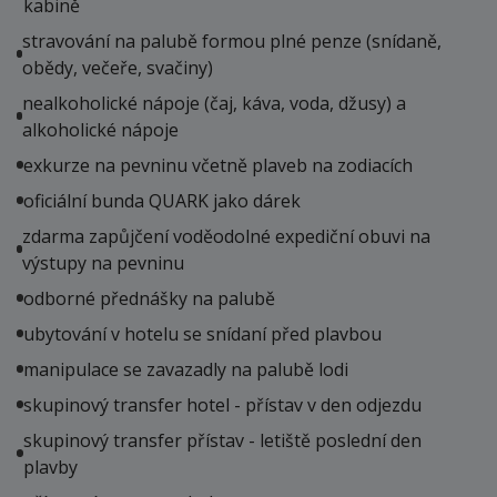
kabině
stravování na palubě formou plné penze (snídaně,
obědy, večeře, svačiny)
nealkoholické nápoje (čaj, káva, voda, džusy) a
alkoholické nápoje
exkurze na pevninu včetně plaveb na zodiacích
oficiální bunda QUARK jako dárek
zdarma zapůjčení voděodolné expediční obuvi na
výstupy na pevninu
odborné přednášky na palubě
ubytování v hotelu se snídaní před plavbou
manipulace se zavazadly na palubě lodi
skupinový transfer hotel - přístav v den odjezdu
skupinový transfer přístav - letiště poslední den
plavby