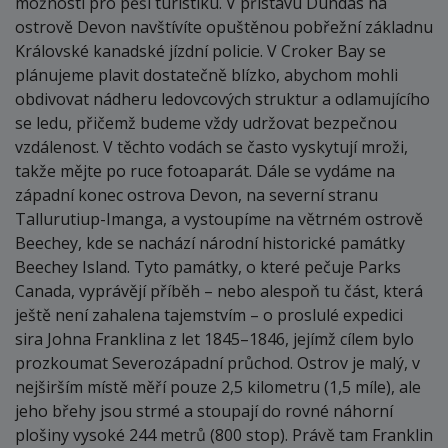
možností pro pěší turistiku. V přístavu Dundas na
ostrově Devon navštívíte opuštěnou pobřežní základnu
Královské kanadské jízdní policie. V Croker Bay se
plánujeme plavit dostatečně blízko, abychom mohli
obdivovat nádheru ledovcových struktur a odlamujícího
se ledu, přičemž budeme vždy udržovat bezpečnou
vzdálenost. V těchto vodách se často vyskytují mroži,
takže mějte po ruce fotoaparát. Dále se vydáme na
západní konec ostrova Devon, na severní stranu
Tallurutiup-Imanga, a vystoupíme na větrném ostrově
Beechey, kde se nachází národní historické památky
Beechey Island. Tyto památky, o které pečuje Parks
Canada, vyprávějí příběh – nebo alespoň tu část, která
ještě není zahalena tajemstvím – o proslulé expedici
sira Johna Franklina z let 1845–1846, jejímž cílem bylo
prozkoumat Severozápadní průchod. Ostrov je malý, v
nejširším místě měří pouze 2,5 kilometru (1,5 míle), ale
jeho břehy jsou strmé a stoupají do rovné náhorní
plošiny vysoké 244 metrů (800 stop). Právě tam Franklin