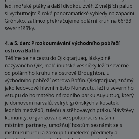
led, mořské ptáky a další divokou zvěř. Z vnějších palub
si vychutnejte široké panoramatické výhledy na západní
Grónsko, zatímco překračujeme polární kruh na 66°33′
severní šířky.
4. a 5. den: Prozkoumávání východního pobřeží
ostrova Baffin
Těšíme se na cestu do Qikiqtarjuaq, láskyplně
nazývaného Qik, malé inuitské vesničky ležící severně
od polárního kruhu na ostrově Broughton, u
východního pobřeží ostrova Baffin. Qikiqtarjuaq, známý
jako ledovcové hlavní město Nunavutu, leží u severního
vstupu do hornatého národního parku Auyuittuq, který
je domovem narvalů, velryb grónských a kosatek,
ledních medvědů, tuleňů a stěhovavých ptáků. Návštěvy
komunity, organizované ve spolupráci s našimi
místními partnery, umožňují hostům seznámit se s
místní kulturou a zakoupit umělecké předměty a