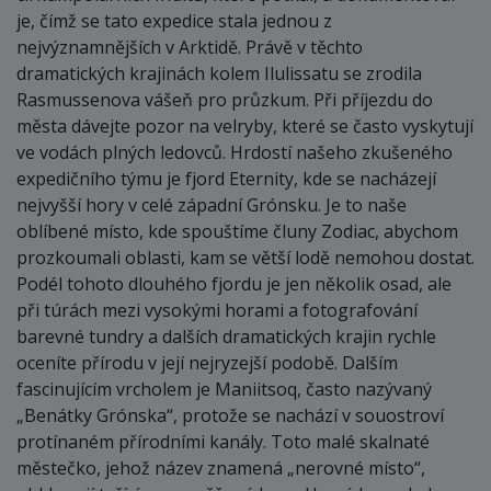
je, čímž se tato expedice stala jednou z
nejvýznamnějších v Arktidě. Právě v těchto
dramatických krajinách kolem Ilulissatu se zrodila
Rasmussenova vášeň pro průzkum. Při příjezdu do
města dávejte pozor na velryby, které se často vyskytují
ve vodách plných ledovců. Hrdostí našeho zkušeného
expedičního týmu je fjord Eternity, kde se nacházejí
nejvyšší hory v celé západní Grónsku. Je to naše
oblíbené místo, kde spouštíme čluny Zodiac, abychom
prozkoumali oblasti, kam se větší lodě nemohou dostat.
Podél tohoto dlouhého fjordu je jen několik osad, ale
při túrách mezi vysokými horami a fotografování
barevné tundry a dalších dramatických krajin rychle
oceníte přírodu v její nejryzejší podobě. Dalším
fascinujícím vrcholem je Maniitsoq, často nazývaný
„Benátky Grónska“, protože se nachází v souostroví
protínaném přírodními kanály. Toto malé skalnaté
městečko, jehož název znamená „nerovné místo“,