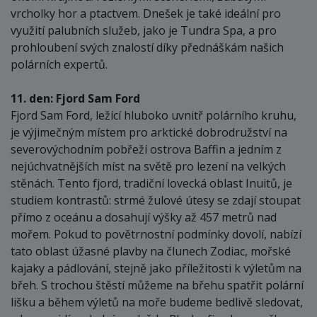
vrcholky hor a ptactvem. Dnešek je také ideální pro
využití palubních služeb, jako je Tundra Spa, a pro
prohloubení svých znalostí díky přednáškám našich
polárních expertů.
11. den: Fjord Sam Ford
Fjord Sam Ford, ležící hluboko uvnitř polárního kruhu,
je výjimečným místem pro arktické dobrodružství na
severovýchodním pobřeží ostrova Baffin a jedním z
nejúchvatnějších míst na světě pro lezení na velkých
stěnách. Tento fjord, tradiční lovecká oblast Inuitů, je
studiem kontrastů: strmé žulové útesy se zdají stoupat
přímo z oceánu a dosahují výšky až 457 metrů nad
mořem. Pokud to povětrnostní podmínky dovolí, nabízí
tato oblast úžasné plavby na člunech Zodiac, mořské
kajaky a pádlování, stejně jako příležitosti k výletům na
břeh. S trochou štěstí můžeme na břehu spatřit polární
lišku a během výletů na moře budeme bedlivě sledovat,