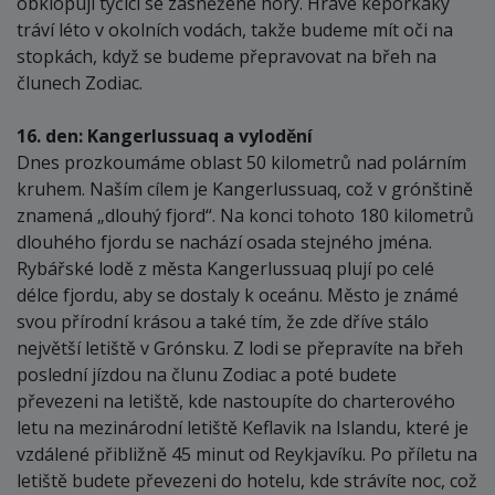
obklopují tyčící se zasněžené hory. Hravé keporkaky
tráví léto v okolních vodách, takže budeme mít oči na
stopkách, když se budeme přepravovat na břeh na
člunech Zodiac.
16. den: Kangerlussuaq a vylodění
Dnes prozkoumáme oblast 50 kilometrů nad polárním
kruhem. Naším cílem je Kangerlussuaq, což v grónštině
znamená „dlouhý fjord“. Na konci tohoto 180 kilometrů
dlouhého fjordu se nachází osada stejného jména.
Rybářské lodě z města Kangerlussuaq plují po celé
délce fjordu, aby se dostaly k oceánu. Město je známé
svou přírodní krásou a také tím, že zde dříve stálo
největší letiště v Grónsku. Z lodi se přepravíte na břeh
poslední jízdou na člunu Zodiac a poté budete
převezeni na letiště, kde nastoupíte do charterového
letu na mezinárodní letiště Keflavik na Islandu, které je
vzdálené přibližně 45 minut od Reykjavíku. Po příletu na
letiště budete převezeni do hotelu, kde strávíte noc, což