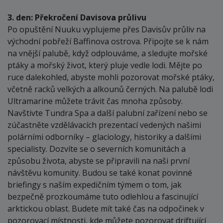
3. den: Překročení Davisova průlivu
Po opuštění Nuuku vyplujeme přes Davisův průliv na
východní pobřeží Baffinova ostrova. Připojte se k nám
na vnější palubě, když odplouváme, a sledujte mořské
ptáky a mořský život, který pluje vedle lodi. Mějte po
ruce dalekohled, abyste mohli pozorovat mořské ptáky,
včetně racků velkých a alkounů černých. Na palubě lodi
Ultramarine můžete trávit čas mnoha způsoby.
Navštivte Tundra Spa a další palubní zařízení nebo se
zúčastněte vzdělávacích prezentací vedených našimi
polárními odborníky – glaciology, historiky a dalšími
specialisty. Dozvíte se o severních komunitách a
způsobu života, abyste se připravili na naši první
návštěvu komunity. Budou se také konat povinné
briefingy s naším expedičním týmem o tom, jak
bezpečně prozkoumáme tuto odlehlou a fascinující
arktickou oblast. Budete mít také čas na odpočinek v
pozorovací místnosti, kde můžete pozorovat driftující