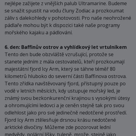
nejlépe zažijete z vnějších palub Ultramarine. Budeme
se snažit spustit na vodu čluny Zodiac a prozkoumat
záliv s dalekohledy v pohotovosti. Pro naše neohrožené
pádlaře mohou být k dispozici také naše programy
mořského kajaku a pádlování.
6. den: Baffinův ostrov a vyhlídkový let vrtulníkem
Tento den bude obzvláště vzrušující, protože se
stanete jedním z mála cestovatelů, kteří prozkoumají
majestátní fjord Icy Arm, který se táhne téměř 80
kilometrů hluboko do severní části Baffinova ostrova.
Tento zřídka navštěvovaný fjord, přístupný pouze po
vodě v letních měsících, kdy ustupuje mořský led, je
známý svou bezkonkurenční krajinou s vysokými útesy
a ohromujícími ledovci a je ceněn stejně tak pro svou
odlehlost jako pro své jedinečně nedotčené prostředí.
Fjord Icy Arm ztělesňuje drsnou krásu nedotčené
arktické divočiny. Můžeme zde pozorovat lední
medvědy, polární lišky, tuleně, mrože, stejně jako