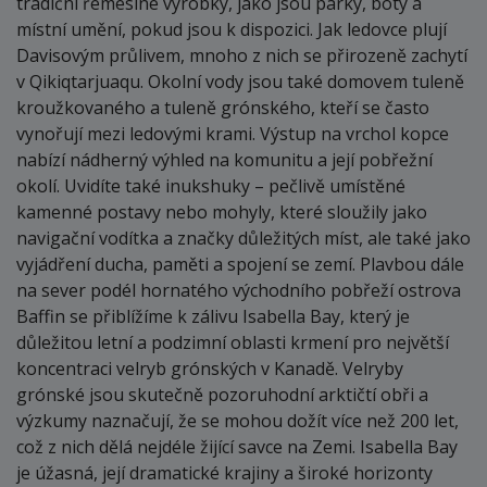
tradiční řemeslné výrobky, jako jsou parky, boty a
místní umění, pokud jsou k dispozici. Jak ledovce plují
Davisovým průlivem, mnoho z nich se přirozeně zachytí
v Qikiqtarjuaqu. Okolní vody jsou také domovem tuleně
kroužkovaného a tuleně grónského, kteří se často
vynořují mezi ledovými krami. Výstup na vrchol kopce
nabízí nádherný výhled na komunitu a její pobřežní
okolí. Uvidíte také inukshuky – pečlivě umístěné
kamenné postavy nebo mohyly, které sloužily jako
navigační vodítka a značky důležitých míst, ale také jako
vyjádření ducha, paměti a spojení se zemí. Plavbou dále
na sever podél hornatého východního pobřeží ostrova
Baffin se přiblížíme k zálivu Isabella Bay, který je
důležitou letní a podzimní oblasti krmení pro největší
koncentraci velryb grónských v Kanadě. Velryby
grónské jsou skutečně pozoruhodní arktičtí obři a
výzkumy naznačují, že se mohou dožít více než 200 let,
což z nich dělá nejdéle žijící savce na Zemi. Isabella Bay
je úžasná, její dramatické krajiny a široké horizonty