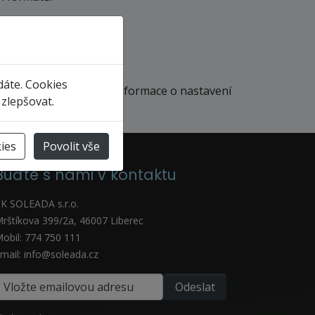
dáte. Cookies
hto stránek omezena. Informace o nastavení
 zlepšovat.
ies
Povolit vše
Buďte s námi v kontaktu
K SOLEADA s.r.o.
rštíkova 399/2a, 46007 Liberec
obil: 774 750 111
mail: info@soleada.cz