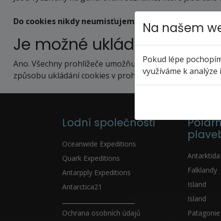
Do cookies nikdy neumisťujeme citlivá nebo osobní 
Na našem we
Je možné ukládání cookies
Pokud lépe pochopíme
Ano. Všechny prohlížeče umožňují umísťování cookies z
využíváme k analýze 
způsobu ukládání cookies v prohlížeči najdete na strán
Lodní společnosti
Polárn
plave
Oceanwide Expeditions
Antarktida
Quark Expeditions
Falklandy
Antarpply Expeditions
Island
Antarctica21
Island
_____________________
Ochrana osobních údajů
Patagonie