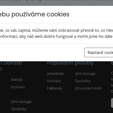
data.
bu používáme cookies
 zakázat?
, co vás zajímá, můžeme vám zobrazovat přesně to, co hle
akázat. Nicméně v takovém případě může být funkčnost těc
informací, aby náš web dobře fungoval a mohli jsme ho dále
kách konkrétního prohlížeče.
Nastavit cook
í oblasti
Populární plavby
b
C
Antarktida
Jižní Georgia
M
Arktida
Grónsko
Špicberky
M
Grónsko
Falklandy
Jižní polární kruh
E
Jižní Georgia
Špicberky