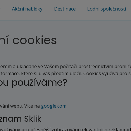
y
Akční nabídky
Destinace
Lodní společnosti
ní cookies
rem a ukládané ve Vašem počítači prostřednictvím prohlížeče
nformace, které si u vás předtím uložil. Cookies využívá pro
ebu používáme?
ívání webu. Více na
google.com
znam Sklik
využívány pro přesnější zobrazování relevantních reklamníc