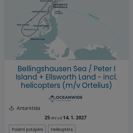
--%>
Bellingshausen Sea / Peter I
Island + Ellsworth Land - incl.
helicopters (m/v Ortelius)
Antarktida
25
14. 1. 2027
dní
od
Polární potápění
Helikoptéra