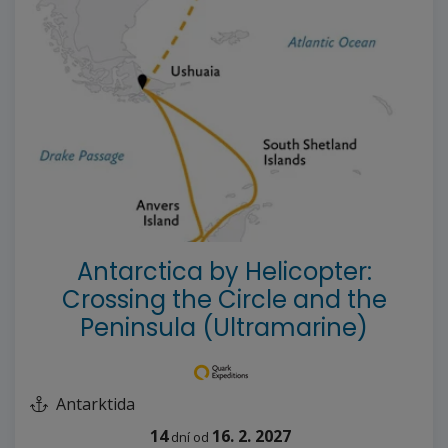
--%>
Antarctica by Helicopter:
Crossing the Circle and the
Peninsula (Ultramarine)
Antarktida
14
16. 2. 2027
dní
od