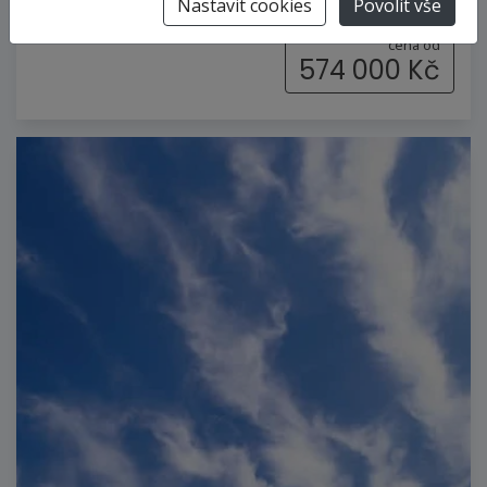
vlastní
plná penze
Hondius
Nastavit cookies
Povolit vše
cena od
574 000 Kč