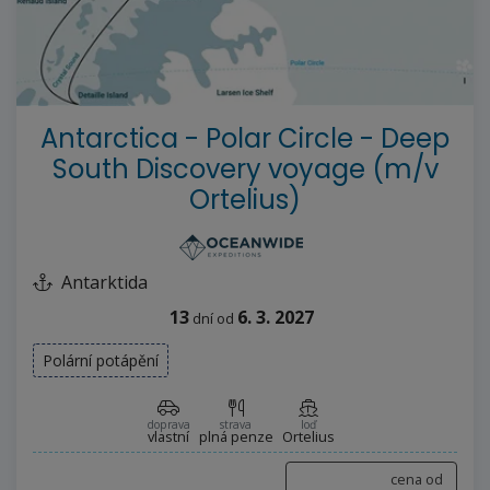
--%>
Antarctica - Polar Circle - Deep
South Discovery voyage (m/v
Ortelius)
Antarktida
13
6. 3. 2027
dní
od
Polární potápění
doprava
strava
loď
vlastní
plná penze
Ortelius
cena od