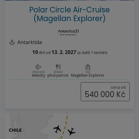
--%>
Polar Circle Air-Cruise
(Magellan Explorer)
Antarktida
10
13. 2. 2027
dní
od
(a další 1 termín)
doprava
strava
loď
letecky
plná penze
Magellan Explorer
cena od
540 000 Kč