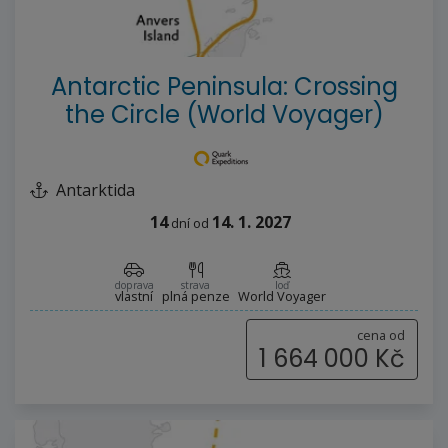
--%>
Antarctic Peninsula: Crossing
the Circle (World Voyager)
Antarktida
14
14. 1. 2027
dní
od
doprava
strava
loď
vlastní
plná penze
World Voyager
cena od
1 664 000 Kč