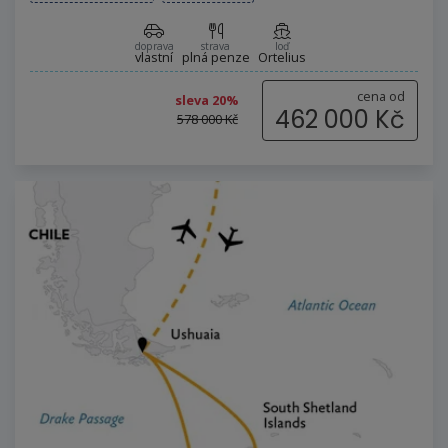
doprava
strava
loď
vlastní
plná penze
Ortelius
cena od
sleva 20%
462 000 Kč
578 000 Kč