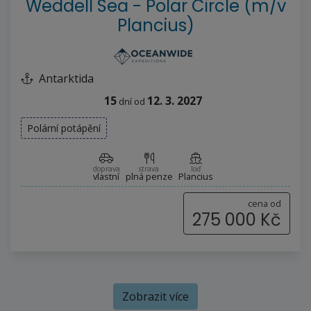
Weddell Sea - Polar Circle (m/v
Plancius)
Antarktida
15
12. 3. 2027
dní
od
Polární potápění
doprava
strava
loď
vlastní
plná penze
Plancius
cena od
275 000 Kč
Zobrazit více