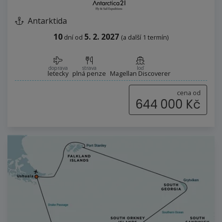
Antarktida
10
5. 2. 2027
dní
od
(a další 1 termín)
doprava
strava
loď
letecky
plná penze
Magellan Discoverer
cena od
644 000 Kč