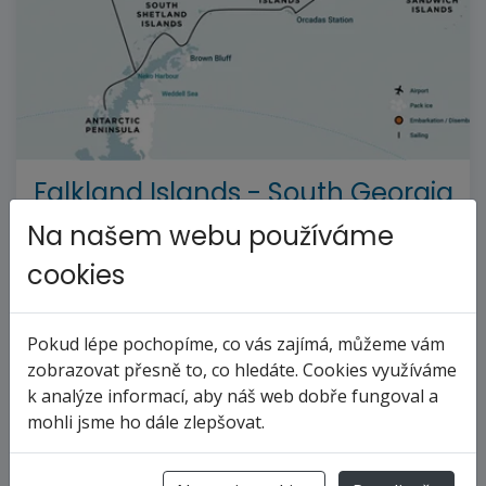
--%>
Falkland Islands - South Georgia
- Elephant Island - Antarctica -
Na našem webu používáme
Polar Circle (m/v Hondius)
cookies
Antarktida
Pokud lépe pochopíme, co vás zajímá, můžeme vám
zobrazovat přesně to, co hledáte. Cookies využíváme
23
13. 2. 2027
dní
od
k analýze informací, aby náš web dobře fungoval a
Polární potápění
mohli jsme ho dále zlepšovat.
doprava
strava
loď