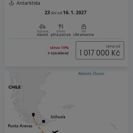
Antarktida
23
16. 1. 2027
dní
od
doprava
strava
loď
vlastní
plná penze
Ultramarine
cena od
sleva 10%
1 017 000 Kč
1 126 000 Kč