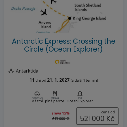
--%>
Antarctic Express: Crossing the
Circle (Ocean Explorer)
Antarktida
11
21. 1. 2027
dní
od
(a další 1 termín)
doprava
strava
loď
vlastní
plná penze
Ocean Explorer
cena od
sleva 15%
521 000 Kč
613 000 Kč