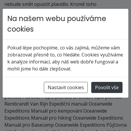
nebude smět opustit plavidlo. Kromě toho
doporučujeme vzít si teplé, větruvzdorné oblečení,
Na našem webu používáme
které můžete snadno přidávat nebo ubírat po...
Číst více...
cookies
Dokumenty
Pokud lépe pochopíme, co vás zajímá, můžeme vám
V této sekci najdete všechny důležité
zobrazovat přesně to, co hledáte. Cookies využíváme
dokumenty k plavbám (katalogy plaveb ke
k analýze informací, aby náš web dobře fungoval a
stažení, ceníky, infoletáky plavebních
mohli jsme ho dále zlepšovat.
společností)
Nastavit cookies
Povolit vše
Oceanwide Expeditions Popis plavidla Hondius Popis
plavidla Plancius Popis plavidla Ortelius Popis plavidla
Rembrandt Van Rijn Expediční manuál Oceanwide
Expeditions Manuál pro kempování Oceanwide
Expeditions Manuál pro hiking Oceanwide Expeditions
Manuál pro Basecamp Oceanwide Expeditions Půjčovna