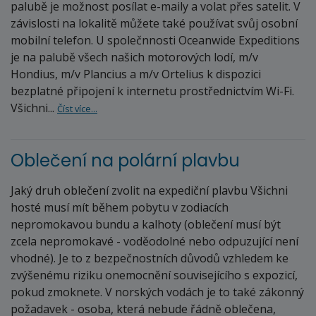
palubě je možnost posílat e-maily a volat přes satelit. V
závislosti na lokalitě můžete také používat svůj osobní
mobilní telefon. U společnnosti Oceanwide Expeditions
je na palubě všech našich motorových lodí, m/v
Hondius, m/v Plancius a m/v Ortelius k dispozici
bezplatné připojení k internetu prostřednictvím Wi-Fi.
Všichni...
Číst více...
Oblečení na polární plavbu
Jaký druh oblečení zvolit na expediční plavbu Všichni
hosté musí mít během pobytu v zodiacích
nepromokavou bundu a kalhoty (oblečení musí být
zcela nepromokavé - voděodolné nebo odpuzující není
vhodné). Je to z bezpečnostních důvodů vzhledem ke
zvýšenému riziku onemocnění souvisejícího s expozicí,
pokud zmoknete. V norských vodách je to také zákonný
požadavek - osoba, která nebude řádně oblečena,