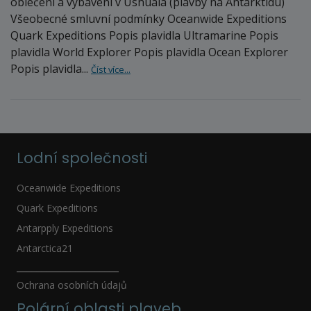
oblečení a vybavení v Ushuaia (plavby na Antarktidu)
Všeobecné smluvní podmínky Oceanwide Expeditions
Quark Expeditions Popis plavidla Ultramarine Popis
plavidla World Explorer Popis plavidla Ocean Explorer
Popis plavidla...
Číst více...
Lodní společnosti
Oceanwide Expeditions
Quark Expeditions
Antarpply Expeditions
Antarctica21
_____________________
Ochrana osobních údajů
Polární oblasti plaveb