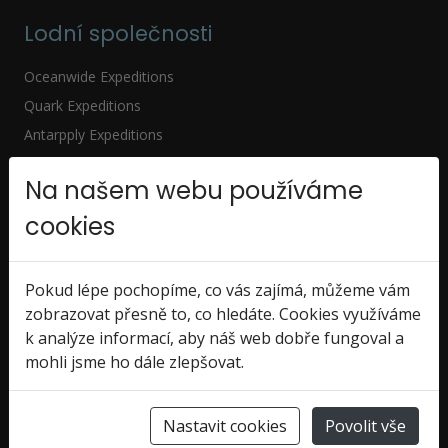
Lodní společnosti
Oceanwide Expeditions
Quark Expeditions
Antarpply Expeditions
Antarctica21
Na našem webu používáme
_____________________
Ochrana osobních údajů
cookies
Polární oblasti plaveb
Pokud lépe pochopíme, co vás zajímá, můžeme vám
Antarktida
Arktida
zobrazovat přesně to, co hledáte. Cookies využíváme
Falklandy
Grónsko
k analýze informací, aby náš web dobře fungoval a
Island
mohli jsme ho dále zlepšovat.
Island
Jižní Georgia
Patagonie
Špicberky
Nastavit cookies
Povolit vše
Weddellovo moře
Jižní polární kruh