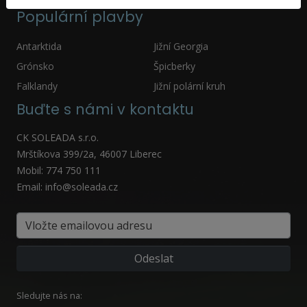
Populární plavby
Antarktida
Jižní Georgia
Grónsko
Špicberky
Falklandy
Jižní polární kruh
Buďte s námi v kontaktu
CK SOLEADA s.r.o.
Mrštíkova 399/2a, 46007 Liberec
Mobil: 774 750 111
Email: info@soleada.cz
Sledujte nás na: