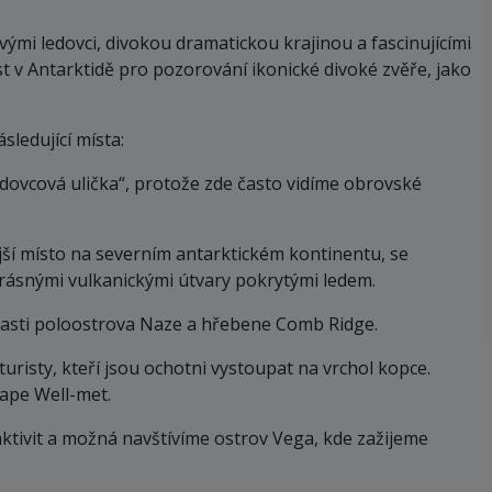
mi ledovci, divokou dramatickou krajinou a fascinujícími
st v Antarktidě pro pozorování ikonické divoké zvěře, jako
sledující místa:
edovcová ulička“, protože zde často vidíme obrovské
í místo na severním antarktickém kontinentu, se
rásnými vulkanickými útvary pokrytými ledem.
asti poloostrova Naze a hřebene Comb Ridge.
uristy, kteří jsou ochotni vystoupat na vrchol kopce.
Cape Well-met.
tivit a možná navštívíme ostrov Vega, kde zažijeme