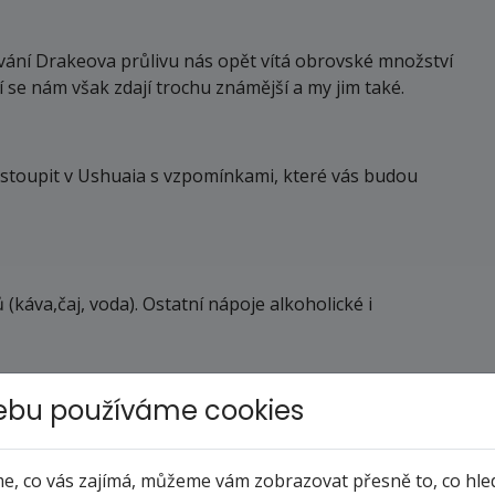
vání Drakeova průlivu nás opět vítá obrovské množství
 se nám však zdají trochu známější a my jim také.
vystoupit v Ushuaia s vzpomínkami, které vás budou
(káva,čaj, voda). Ostatní nápoje alkoholické i
bu používáme cookies
alodění a případně ubytování nebo další program v
, co vás zajímá, můžeme vám zobrazovat přesně to, co hle