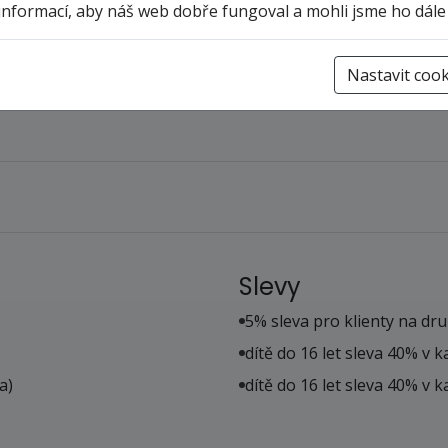
informací, aby náš web dobře fungoval a mohli jsme ho dále
 kajaku
Horská turistika
Nastavit cook
Slevy
5% sleva pro klienty na dru
dítě do 16 let sleva 40% v 
a)
dítě do 16 let sleva 40% v