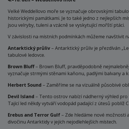
Velké Weddellovo moře se vyznačuje obrovskými tabulový
historickými památkami. Je to také jedno z nejlepších mí
jsou velryby, tuleni a vzácně se vyskytující mořští ptáci.
V závislosti na místních podmínkách můžeme navštívit ná
Antarktický průliv
– Antarktický průliv je přezdíván „L
tabulové ledovce.
Brown Bluff
– Brown Bluff, pravděpodobně nejmalebnějš
vyznačuje strmými stěnami kaňonu, padlými balvany a k
Herbert Sound
– Zaměříme se na vizuálně působivé obl
Devil Island
– Tento ostrov nabízí nádherný výhled pro t
Tající led někdy vytváří vodopád padající z útesů poblíž 
Erebus and Terror Gulf
– Zde hledáme nové možnosti ak
divočinu Antarktidy v jejích nejodlehlejších místech.