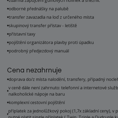
zdarma zapůjčení gumových holínek a sněžnic
odborné přednášky na palubě
transfer zavazadla na loď z určeného místa
skupinový transfer přístav - letiště
přístavní taxy
pojištění organizátora plavby proti úpadku
podrobný předjezdový manuál
Cena nezahrnuje
doprava do/z místa nalodění, transfery, případný nocl
v ceně dále není zahrnuto: telefonní a internetové služby
nalkoholické nápoje na baru
komplexní cestovní pojištění
příplatek za jednolůžkový pokoj (1,7x základní ceny), v 
nutné platit single příplatek ( Twin, Triple a Qudruple k