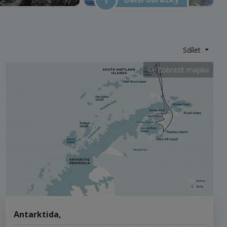
Sdílet
Zobrazit mapku
Antarktida
,