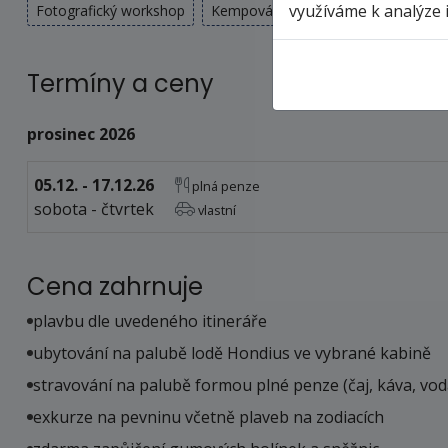
využíváme k analýze 
Fotografický workshop
Kempování
Sněžnice
Jízda na
Termíny a ceny
prosinec 2026
05.12. - 17.12.26
plná penze
sobota - čtvrtek
vlastní
Cena zahrnuje
plavbu dle uvedeného itineráře
ubytování na palubě lodě Hondius ve vybrané kabině
stravování na palubě formou plné penze (čaj, káva, vod
exkurze na pevninu včetně plaveb na zodiacích