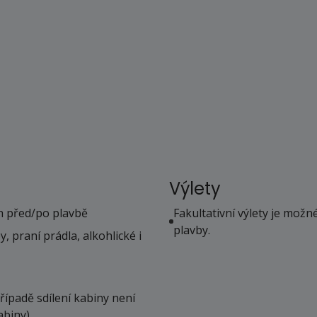
Výlety
eh před/po plavbě
Fakultativní výlety je mož
plavby.
, praní prádla, alkohlické i
případě sdílení kabiny není
abiny)