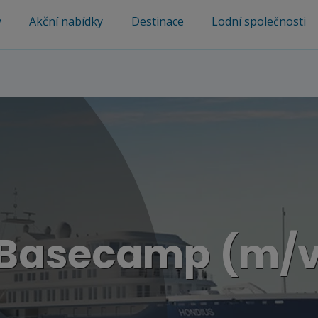
y
Akční nabídky
Destinace
Lodní společnosti
s
 Basecamp (m/v