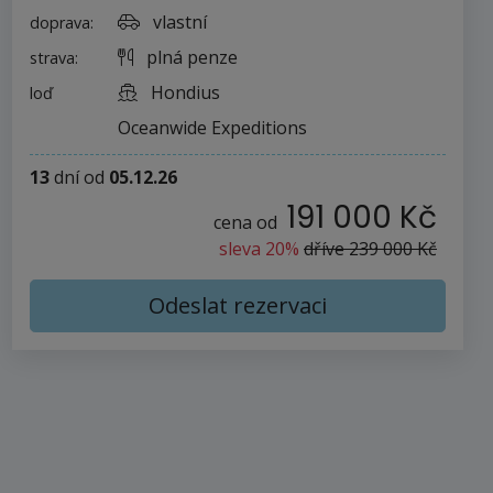
vlastní
doprava:
plná penze
strava:
Hondius
loď
Oceanwide Expeditions
13
dní
od
05.12.26
191 000 Kč
cena od
sleva 20%
dříve
239 000 Kč
Odeslat rezervaci