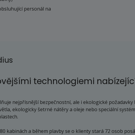
obsluhující personál na
dius
vějšími technologiemi nabízejíc
Splňuje nejpřísnější bezpečnostní, ale i ekologické požadavk
větla, ekologicky šetrné nátěry a oleje nebo speciální systé
blastech.
 80 kabinách a během plavby se o klienty stará 72 osob pos