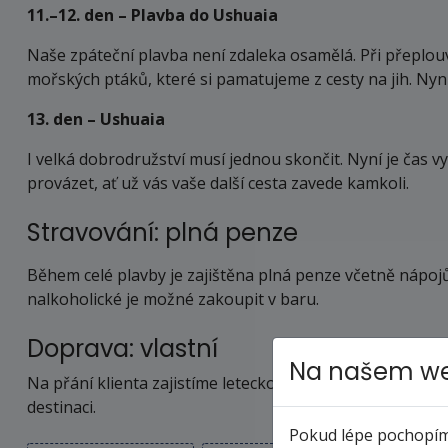
11.–12. den – Plavba do Ushuaia
Naše zpáteční plavba není zdaleka osamělá. Při přeplou
mořských ptáků, které si pamatujeme z cesty na jih. Nyní
13. den – Ushuaia
I velká dobrodružství musí jednou skončit. Nyní je čas 
provázet, ať už vás vaše další cesta zavede kamkoli.
Stravování: plná penze
Během celé plavby je zajištěna plná penze včetně nápojů 
nalkoholické je možné zakoupit v baru.
Doprava: vlastní
Na našem we
Na přání klienta zajistíme leteckou dopravu do místa n
destinaci.
Pokud lépe pochopíme