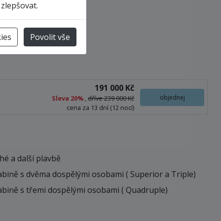
 zlepšovat.
ies
Povolit vše
191 000 Kč
objednej
Sleva
20%
,
dříve 239 000 Kč
cena za 13 dní (12 nocí)
hé a další plavbě
kabině s dvěma dospělými osobami ( Superior a Triple)
 kabině s třemi dospělými osobami ( Quadruple)