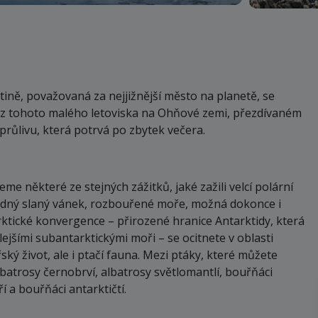
tině, považovaná za nejjižnější město na planetě, se
se z tohoto malého letoviska na Ohňové zemi, přezdívaném
růlivu, která potrvá po zbytek večera.
e některé ze stejných zážitků, jaké zažili velcí polární
hladný slaný vánek, rozbouřené moře, možná dokonce i
rktické konvergence – přirozené hranice Antarktidy, která
ejšími subantarktickými moři – se ocitnete v oblasti
ý život, ale i ptačí fauna. Mezi ptáky, které můžete
albatrosy černobrví, albatrosy světlomantlí, bouřňáci
í a bouřňáci antarktičtí.