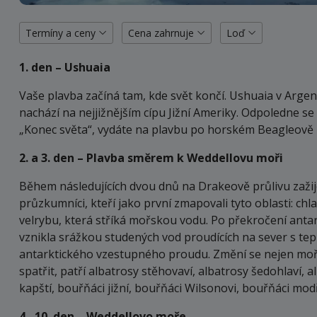
Termíny a ceny
Cena zahrnuje
Loď
1. den – Ushuaia
Vaše plavba začíná tam, kde svět končí. Ushuaia v Argen
nachází na nejjižnějším cípu Jižní Ameriky. Odpoledne 
„Konec světa“, vydáte na plavbu po horském Beagleově p
2. a 3. den – Plavba směrem k Weddellovu moři
Během následujících dvou dnů na Drakeově průlivu zažijem
průzkumníci, kteří jako první zmapovali tyto oblasti: c
velrybu, která stříká mořskou vodu. Po překročení anta
vznikla srážkou studených vod proudících na sever s tepl
antarktického vzestupného proudu. Změní se nejen mořsk
spatřit, patří albatrosy stěhovaví, albatrosy šedohlaví, 
kapští, bouřňáci jižní, bouřňáci Wilsonovi, bouřňáci modř
4.–10. den – Weddellovo moře