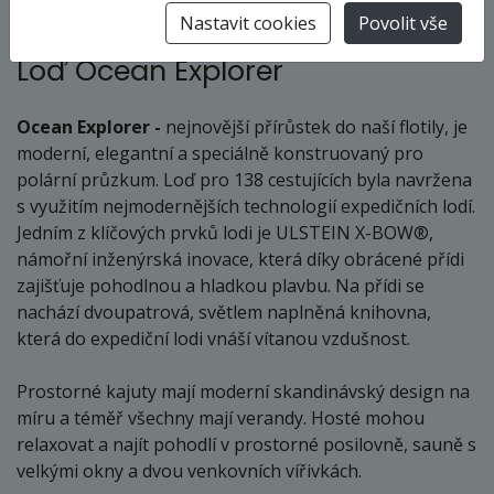
Nastavit cookies
Povolit vše
Loď Ocean Explorer
Ocean Explorer -
nejnovější přírůstek do naší flotily, je
moderní, elegantní a speciálně konstruovaný pro
polární průzkum. Loď pro 138 cestujících byla navržena
s využitím nejmodernějších technologií expedičních lodí.
Jedním z klíčových prvků lodi je ULSTEIN X-BOW®,
námořní inženýrská inovace, která díky obrácené přídi
zajišťuje pohodlnou a hladkou plavbu. Na přídi se
nachází dvoupatrová, světlem naplněná knihovna,
která do expediční lodi vnáší vítanou vzdušnost.
Prostorné kajuty mají moderní skandinávský design na
míru a téměř všechny mají verandy. Hosté mohou
relaxovat a najít pohodlí v prostorné posilovně, sauně s
velkými okny a dvou venkovních vířivkách.