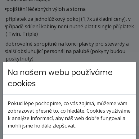
pojištění léčebných výloh a storna
příplatek za jednolůžkový pokoj (1,7x základní ceny), v
případě sdílení kabiny není nutné platit single příplatek
( Twin, Triple)
dobrovolné spropitné na konci plavby pro stevardy a
další obsluhující personál na palubě (pokyny budou
poskytnuty)
Na našem webu používáme
Výlety
cookies
Fakultativní výlety je možné rezervovat před odjezdem
dle nabídky u konkrétní plavby.
Pokud lépe pochopíme, co vás zajímá, můžeme vám
zobrazovat přesně to, co hledáte. Cookies využíváme
k analýze informací, aby náš web dobře fungoval a
mohli jsme ho dále zlepšovat.