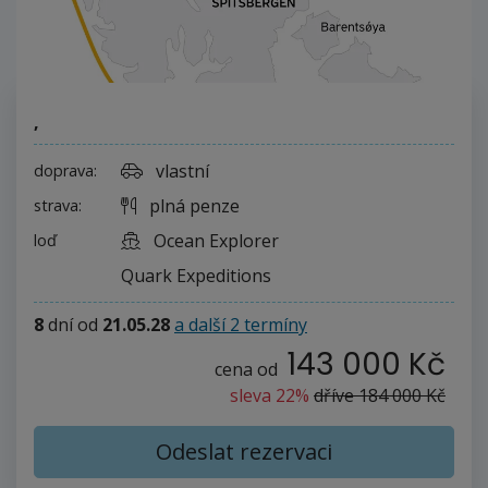
,
vlastní
doprava:
plná penze
strava:
Ocean Explorer
loď
Quark Expeditions
8
dní
od
21.05.28
a další 2 termíny
143 000 Kč
cena od
sleva 22%
dříve
184 000 Kč
Odeslat rezervaci