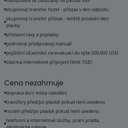
manipulace se zavazadly na palubě lodi
skupinový transfer hotel - přístav v den odjezdu
skupinový transfer přístav - letiště poslední den
plavby
přístavní taxy a poplatky
podrobný předjezdový manuál
pojištění účastníků na evakuaci do výše 500.000 USD
zdarma internetové připojení (limit 1GB)
Cena nezahrnuje
doprava do/z místa nalodění
transfery před/po plavbě pokud není uvedeno
nocleh před/po plavbě pokud není uvedeno
telefonní a internetové služby, praní prádla,
alkoholické nápoje