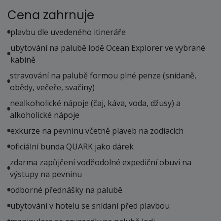
162 000 Kč
Cena zahrnuje
Sleva
21%
,
dříve 206 000 Kč
cena za 8 dní (7 nocí)
plavbu dle uvedeného itineráře
objednej
ubytování na palubě lodě Ocean Explorer ve vybrané
kabině
stravování na palubě formou plné penze (snídaně,
obědy, večeře, svačiny)
nealkoholické nápoje (čaj, káva, voda, džusy) a
alkoholické nápoje
exkurze na pevninu včetně plaveb na zodiacích
oficiální bunda QUARK jako dárek
zdarma zapůjčení voděodolné expediční obuvi na
výstupy na pevninu
odborné přednášky na palubě
ubytování v hotelu se snídaní před plavbou