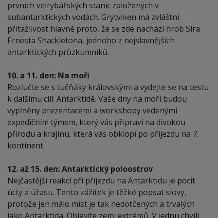
prvních velrybářských stanic založených v
subantarktických vodách. Grytviken má zvláštní
přitažlivost hlavně proto, že se zde nachází hrob Sira
Ernesta Shackletona, jednoho z nejslavnějších
antarktických průzkumníků.
10. a 11. den: Na moři
Rozlučte se s tučňáky královskými a vydejte se na cestu
k dalšímu cíli: Antarktidě. Vaše dny na moři budou
vyplněny prezentacemi a workshopy vedenými
expedičním týmem, který vás připraví na divokou
přírodu a krajinu, která vás obklopí po příjezdu na 7.
kontinent.
12. až 15. den: Antarktický poloostrov
Nejčastější reakcí při příjezdu na Antarktidu je pocit
úcty a úžasu. Tento zážitek je těžké popsat slovy,
protože jen málo míst je tak nedotčených a trvalých
jako Antarktida. Objevíte zemi extrémů. V jednu chvíli