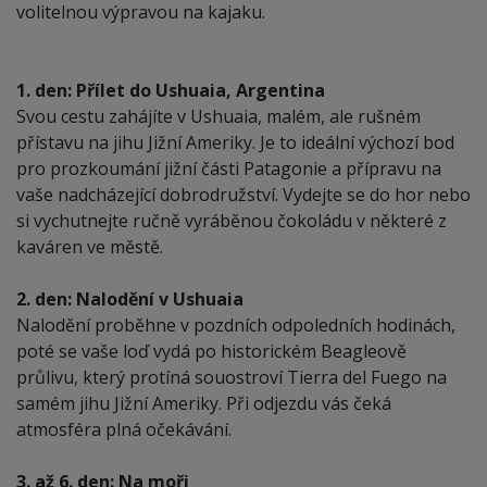
volitelnou výpravou na kajaku.
1. den: Přílet do Ushuaia, Argentina
Svou cestu zahájíte v Ushuaia, malém, ale rušném
přístavu na jihu Jižní Ameriky. Je to ideální výchozí bod
pro prozkoumání jižní části Patagonie a přípravu na
vaše nadcházející dobrodružství. Vydejte se do hor nebo
si vychutnejte ručně vyráběnou čokoládu v některé z
kaváren ve městě.
2. den: Nalodění v Ushuaia
Nalodění proběhne v pozdních odpoledních hodinách,
poté se vaše loď vydá po historickém Beagleově
průlivu, který protíná souostroví Tierra del Fuego na
samém jihu Jižní Ameriky. Při odjezdu vás čeká
atmosféra plná očekávání.
3. až 6. den: Na moři