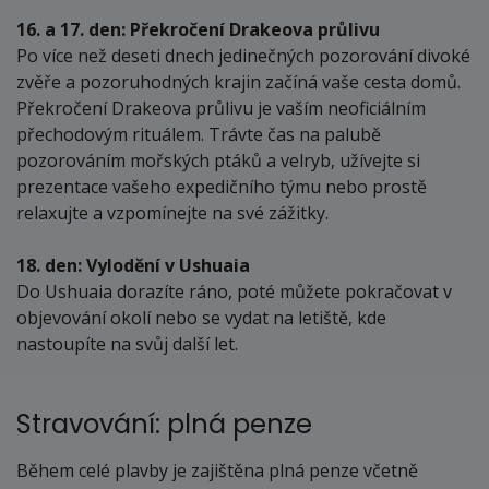
16. a 17. den: Překročení Drakeova průlivu
Po více než deseti dnech jedinečných pozorování divoké
zvěře a pozoruhodných krajin začíná vaše cesta domů.
Překročení Drakeova průlivu je vaším neoficiálním
přechodovým rituálem. Trávte čas na palubě
pozorováním mořských ptáků a velryb, užívejte si
prezentace vašeho expedičního týmu nebo prostě
relaxujte a vzpomínejte na své zážitky.
18. den: Vylodění v Ushuaia
Do Ushuaia dorazíte ráno, poté můžete pokračovat v
objevování okolí nebo se vydat na letiště, kde
nastoupíte na svůj další let.
Stravování: plná penze
Během celé plavby je zajištěna plná penze včetně