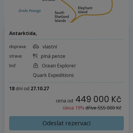
Antarktida
,
vlastní
doprava:
plná penze
strava:
Ocean Explorer
loď
Quark Expeditions
18
dní
od
27.10.27
449 000 Kč
cena od
sleva 19%
dříve
555 000 Kč
Odeslat rezervaci