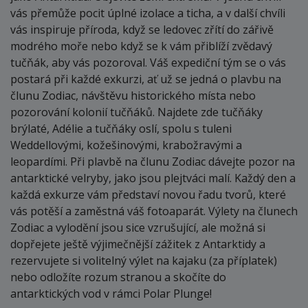
vás přemůže pocit úplné izolace a ticha, a v další chvíli
vás inspiruje příroda, když se ledovec zřítí do zářivě
modrého moře nebo když se k vám přiblíží zvědavý
tučňák, aby vás pozoroval. Váš expediční tým se o vás
postará při každé exkurzi, ať už se jedná o plavbu na
člunu Zodiac, návštěvu historického místa nebo
pozorování kolonií tučňáků. Najdete zde tučňáky
brýlaté, Adélie a tučňáky oslí, spolu s tuleni
Weddellovými, kožešinovými, krabožravými a
leopardími. Při plavbě na člunu Zodiac dávejte pozor na
antarktické velryby, jako jsou plejtváci malí. Každý den a
každá exkurze vám představí novou řadu tvorů, které
vás potěší a zaměstná váš fotoaparát. Výlety na člunech
Zodiac a vylodění jsou sice vzrušující, ale možná si
dopřejete ještě výjimečnější zážitek z Antarktidy a
rezervujete si volitelný výlet na kajaku (za příplatek)
nebo odložíte rozum stranou a skočíte do
antarktických vod v rámci Polar Plunge!