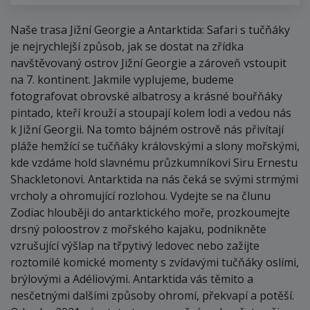
Naše trasa Jižní Georgie a Antarktida: Safari s tučňáky
je nejrychlejší způsob, jak se dostat na zřídka
navštěvovaný ostrov Jižní Georgie a zároveň vstoupit
na 7. kontinent. Jakmile vyplujeme, budeme
fotografovat obrovské albatrosy a krásné bouřňáky
pintado, kteří krouží a stoupají kolem lodi a vedou nás
k Jižní Georgii. Na tomto bájném ostrově nás přivítají
pláže hemžící se tučňáky královskými a slony mořskými,
kde vzdáme hold slavnému průzkumníkovi Siru Ernestu
Shackletonovi. Antarktida na nás čeká se svými strmými
vrcholy a ohromující rozlohou. Vydejte se na člunu
Zodiac hlouběji do antarktického moře, prozkoumejte
drsný poloostrov z mořského kajaku, podnikněte
vzrušující výšlap na třpytivý ledovec nebo zažijte
roztomilé komické momenty s zvídavými tučňáky oslími,
brýlovými a Adéliovými. Antarktida vás těmito a
nesčetnými dalšími způsoby ohromí, překvapí a potěší.