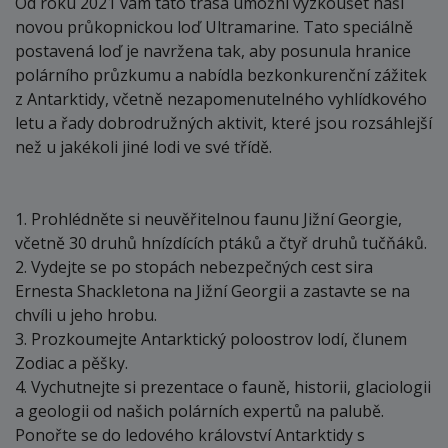
Od roku 2021 vám tato trasa umožní vyzkoušet naši
novou průkopnickou loď Ultramarine. Tato speciálně
postavená loď je navržena tak, aby posunula hranice
polárního průzkumu a nabídla bezkonkurenční zážitek
z Antarktidy, včetně nezapomenutelného vyhlídkového
letu a řady dobrodružných aktivit, které jsou rozsáhlejší
než u jakékoli jiné lodi ve své třídě.
1. Prohlédněte si neuvěřitelnou faunu Jižní Georgie,
včetně 30 druhů hnízdících ptáků a čtyř druhů tučňáků.
2. Vydejte se po stopách nebezpečných cest sira
Ernesta Shackletona na Jižní Georgii a zastavte se na
chvíli u jeho hrobu.
3. Prozkoumejte Antarktický poloostrov lodí, člunem
Zodiac a pěšky.
4. Vychutnejte si prezentace o fauně, historii, glaciologii
a geologii od našich polárních expertů na palubě.
Ponořte se do ledového království Antarktidy s