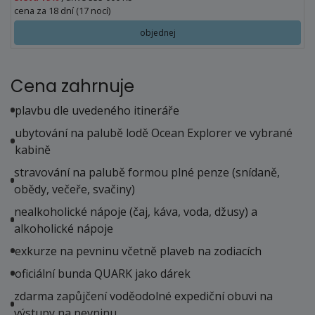
cena za 18 dní (17 nocí)
objednej
Cena zahrnuje
plavbu dle uvedeného itineráře
ubytování na palubě lodě Ocean Explorer ve vybrané
kabině
stravování na palubě formou plné penze (snídaně,
obědy, večeře, svačiny)
nealkoholické nápoje (čaj, káva, voda, džusy) a
alkoholické nápoje
exkurze na pevninu včetně plaveb na zodiacích
oficiální bunda QUARK jako dárek
zdarma zapůjčení voděodolné expediční obuvi na
výstupy na pevninu