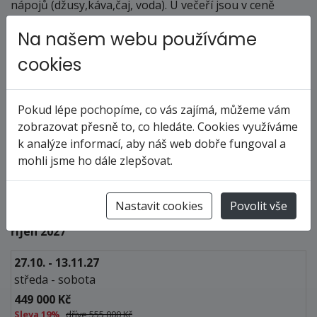
nápojů (džusy,káva,čaj, voda). U večeří jsou v ceně
vybrané druhy piva a vína. Ostatní nápoje alkoholické i
Na našem webu používáme
nealkoholické je možné zakoupit v baru.
cookies
Doprava: vlastní
Na přání klienta zajistíme leteckou dopravu do místa
Pokud lépe pochopíme, co vás zajímá, můžeme vám
nalodění a případně ubytování nebo další program v
zobrazovat přesně to, co hledáte. Cookies využíváme
destinaci.
k analýze informací, aby náš web dobře fungoval a
mohli jsme ho dále zlepšovat.
Termíny a ceny
Nastavit cookies
Povolit vše
říjen 2027
27.10. - 13.11.27
středa - sobota
449 000 Kč
Sleva
19%
,
dříve 555 000 Kč