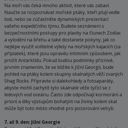
Na moři vás čeká mnoho aktivit, které vás zabaví.
Naučte se rozpoznávat mořské ptáky, kteří plují vedle
lodi, nebo se zúčastněte dynamických prezentací
vašeho expedičního týmu. Budete seznámeni s
bezpečnostními postupy pro plavby na člunech Zodiac
a vylodění na břehu a také dostanete pokyny, jak co
nejlépe využít volitelné výlety na mořských kajacích (za
příplatek), které jsou opravdu intimním způsobem, jak
prožít Antarktidu. Pokud budou podmínky příznivé,
prvním znamením, že se blížíte k Jižní Georgii, bude
pohled na ptáky kolem skupiny skalnatých věží zvaných
Shag Rocks. Připravte si dalekohledy a fotoaparáty,
abyste mohli zachytit tyto skalnaté věže tyčící se z
ledových vod oceánu. Často zde odpočívají kormoráni a
prioni a díky výstupům bohatým na živiny kolem skal
může být toto místo vhodné pro pozorování velryb.
7. až 9. den: Jižní Georgie