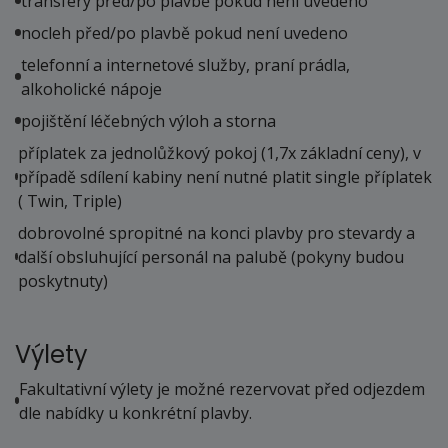
transfery před/po plavbě pokud není uvedeno
nocleh před/po plavbě pokud není uvedeno
telefonní a internetové služby, praní prádla,
alkoholické nápoje
pojištění léčebných výloh a storna
příplatek za jednolůžkový pokoj (1,7x základní ceny), v
případě sdílení kabiny není nutné platit single příplatek
( Twin, Triple)
dobrovolné spropitné na konci plavby pro stevardy a
další obsluhující personál na palubě (pokyny budou
poskytnuty)
Výlety
Fakultativní výlety je možné rezervovat před odjezdem
dle nabídky u konkrétní plavby.