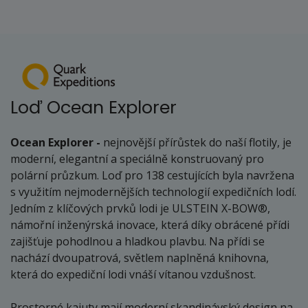
Loď Ocean Explorer
Ocean Explorer -
nejnovější přírůstek do naší flotily, je
moderní, elegantní a speciálně konstruovaný pro
polární průzkum. Loď pro 138 cestujících byla navržena
s využitím nejmodernějších technologií expedičních lodí.
Jedním z klíčových prvků lodi je ULSTEIN X-BOW®,
námořní inženýrská inovace, která díky obrácené přídi
zajišťuje pohodlnou a hladkou plavbu. Na přídi se
nachází dvoupatrová, světlem naplněná knihovna,
která do expediční lodi vnáší vítanou vzdušnost.
Prostorné kajuty mají moderní skandinávský design na