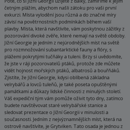
Poté, co si Jižní Georgii užijete z dálky, zamíříme k jejím
četným plážím, abychom našli zátoku pro vaši první
exkurzi. Místa vylodění jsou různá a do značné míry
závisí na povětrnostních podmínkách během vaší
plavby. Místa, která navštívíte, vám poskytnou zážitky z
pozorování divoké zvěře, které nemají na světě obdoby.
Jižní Georgie je jedním z nejúrodnějších míst na světě
pro rozmnožování subantarktické fauny a flóry, s
plážemi pokrytými tučňáky a tuleni. Brzy si uvědomíte,
že jste v ráji pozorovatelů ptáků, protože zde můžete
vidět hojnost mořských ptáků, albatrosů a bouřňáků.
Zjistíte, že Jižní Georgie, kdysi oblíbená základna
velrybářů a lovců tuleňů, je také poseta opuštěnými
památkami a důkazy lidské činnosti z minulých století.
Váš expediční tým vám pomůže oživit tyto dny, zatímco
budete navštěvovat staré velrybářské stanice a
sledovat prezentace o Jižní Georgii v minulosti a
současnosti. Jedním z nejvýznamnějších míst, která na
ostrově navštívíte, je Grytviken. Tato osada je jednou z