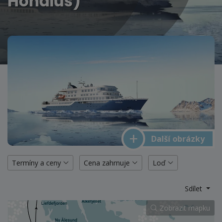
Hondius)
Další obrázky
Termíny a ceny
Cena zahrnuje
Loď
Sdílet
Zobrazit mapku