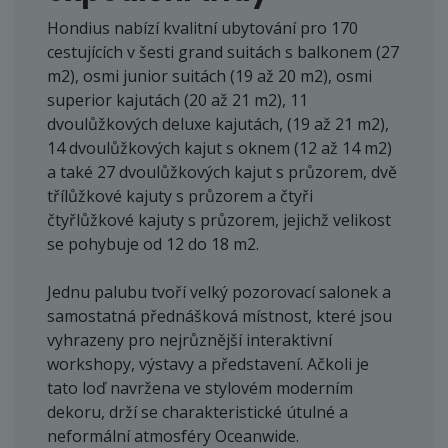
Hondius nabízí kvalitní ubytování pro 170
cestujících v šesti grand suitách s balkonem (27
m2), osmi junior suitách (19 až 20 m2), osmi
superior kajutách (20 až 21 m2), 11
dvoulůžkových deluxe kajutách, (19 až 21 m2),
14 dvoulůžkových kajut s oknem (12 až 14 m2)
a také 27 dvoulůžkových kajut s průzorem, dvě
třílůžkové kajuty s průzorem a čtyři
čtyřlůžkové kajuty s průzorem, jejichž velikost
se pohybuje od 12 do 18 m2.
Jednu palubu tvoří velký pozorovací salonek a
samostatná přednášková místnost, které jsou
vyhrazeny pro nejrůznější interaktivní
workshopy, výstavy a představení. Ačkoli je
tato loď navržena ve stylovém moderním
dekoru, drží se charakteristické útulné a
neformální atmosféry Oceanwide.