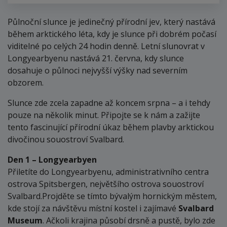
Půlnoční slunce je jedinečný přírodní jev, který nastává
během arktického léta, kdy je slunce při dobrém počasí
viditelné po celých 24 hodin denně. Letní slunovrat v
Longyearbyenu nastává 21. června, kdy slunce
dosahuje o půlnoci nejvyšší výšky nad severním
obzorem.
Slunce zde zcela zapadne až koncem srpna – a i tehdy
pouze na několik minut. Připojte se k nám a zažijte
tento fascinující přírodní úkaz během plavby arktickou
divočinou souostroví Svalbard.
Den 1 – Longyearbyen
Přiletíte do Longyearbyenu, administrativního centra
ostrova Spitsbergen, největšího ostrova souostroví
Svalbard.Projděte se tímto bývalým hornickým městem,
kde stojí za návštěvu místní kostel i zajímavé
Svalbard
Museum
. Ačkoli krajina působí drsně a pustě, bylo zde