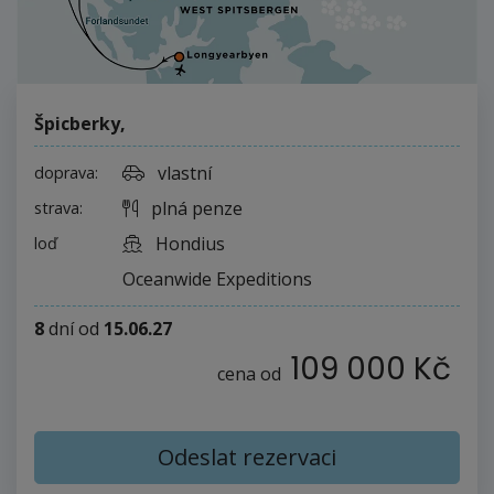
Špicberky
,
vlastní
doprava:
plná penze
strava:
Hondius
loď
Oceanwide Expeditions
8
dní
od
15.06.27
109 000 Kč
cena od
Odeslat rezervaci