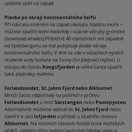
vydáme zpět na západ.
Plavba po okraji kontinentálního šelfu
Při návratu směrem na západ sledujte hladinu moře –
můžete spatřit lední medvědy i vzácné velryby grónské
(bowhead whales).Přibližně 40 námořních mil západně
od Spitsbergenu se loď pohybuje podél okraje
kontinentálního šelfu. V létě se zde v oblastech vývěrů
studené vody bohaté na živiny živí plejtváci myšoci. U
vstupu do fjordu
Kongsfjorden
je velká šance spatřit
také plejtváky malinke.
Forlandsundet, St. Johns Fjord nebo Alkhornet
Mroži často odpočívají na pobřeží v průlivu
Forlandsundet
u míst
Sarstangen
nebo
Poolepynten
.
Alternativně můžeme vplout do
St. Johns Fjord
nebo
zamířit k ústí
Isfjorden
a přistát u skalního masivu
Alkhornet
. Na místních útesech hnízdí tisíce mořských
ptáků, zatímco lišky polární pod nimi hledají vejce a