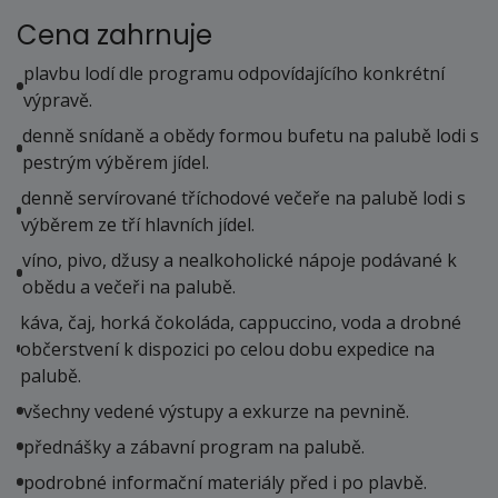
Cena zahrnuje
plavbu lodí dle programu odpovídajícího konkrétní
výpravě.
denně snídaně a obědy formou bufetu na palubě lodi s
pestrým výběrem jídel.
denně servírované tříchodové večeře na palubě lodi s
výběrem ze tří hlavních jídel.
víno, pivo, džusy a nealkoholické nápoje podávané k
obědu a večeři na palubě.
káva, čaj, horká čokoláda, cappuccino, voda a drobné
občerstvení k dispozici po celou dobu expedice na
palubě.
všechny vedené výstupy a exkurze na pevnině.
přednášky a zábavní program na palubě.
podrobné informační materiály před i po plavbě.