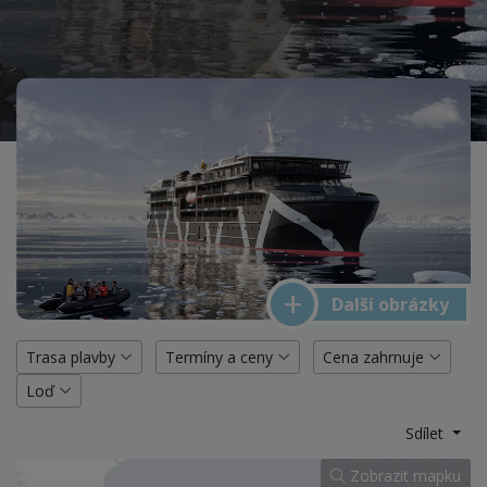
Další obrázky
Trasa plavby
Termíny a ceny
Cena zahrnuje
Loď
Sdílet
Zobrazit mapku