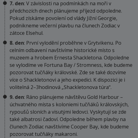
7. den
: V závislosti na podmínkách na moři v
předchozích dnech plánujeme příjezd odpoledne.
Pokud získáme povolení od vlády Jižní Georgie,
podnikneme večerní plavbu na člunech Zodiac v
zátoce Elsehul.
8. den
: První vylodění proběhne v Grytvikenu. Po
celním odbavení navštívíme historické místo s
muzeem a hrobem Ernesta Shackletona. Odpoledne
se vylodíme ve Fortuna Bay / Stromness, kde budeme
pozorovat tučňáky královské. Zde se také dozvíme
více o Shackletonovi a jeho expedici. K dispozici je i
volitelná 2–3hodinová „Shackletonova túra“.
9. den
: Ráno plánujeme návštěvu Gold Harbour –
úchvatného místa s koloniemi tučňáků královských,
rypoušů sloních a visutými ledovci. Vyskytují se zde
také albatrosi čadoví. Odpoledne během plavby na
člunech Zodiac navštívíme Cooper Bay, kde budeme
pozorovat tučňáky makaroni.