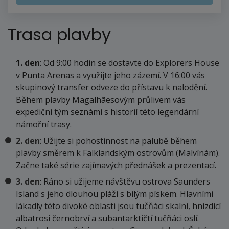
Trasa plavby
1. den
: Od 9:00 hodin se dostavte do Explorers House
v Punta Arenas a využijte jeho zázemí. V 16:00 vás
skupinový transfer odveze do přístavu k nalodění.
Během plavby Magalhãesovým průlivem vás
expediční tým seznámí s historií této legendární
námořní trasy.
2. den
: Užijte si pohostinnost na palubě během
plavby směrem k Falklandským ostrovům (Malvínám).
Začne také série zajímavých přednášek a prezentací.
3. den
: Ráno si užijeme návštěvu ostrova Saunders
Island s jeho dlouhou pláží s bílým pískem. Hlavními
lákadly této divoké oblasti jsou tučňáci skalní, hnízdící
albatrosi černobrví a subantarktičtí tučňáci oslí.