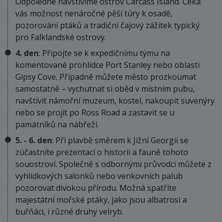
Odpoledne navštívíme ostrov Carcass Island. Čeká
vás možnost nenáročné pěší túry k osadě,
pozorování ptáků a tradiční čajový zážitek typický
pro Falklandské ostrovy.
4. den
: Připojte se k expedičnímu týmu na
komentované prohlídce Port Stanley nebo oblasti
Gipsy Cove. Případně můžete město prozkoumat
samostatně – vychutnat si oběd v místním pubu,
navštívit námořní muzeum, kostel, nakoupit suvenýry
nebo se projít po Ross Road a zastavit se u
památníků na nábřeží.
5. - 6. den
: Při plavbě směrem k Jižní Georgii se
zúčastníte prezentací o historii a fauně tohoto
souostroví. Společně s odbornými průvodci můžete z
vyhlídkových salonků nebo venkovních palub
pozorovat divokou přírodu. Možná spatříte
majestátní mořské ptáky, jako jsou albatrosi a
buřňáci, i různé druhy velryb.