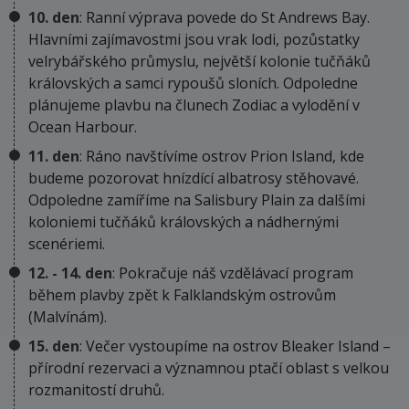
10. den
: Ranní výprava povede do St Andrews Bay.
Hlavními zajímavostmi jsou vrak lodi, pozůstatky
velrybářského průmyslu, největší kolonie tučňáků
královských a samci rypoušů sloních. Odpoledne
plánujeme plavbu na člunech Zodiac a vylodění v
Ocean Harbour.
11. den
: Ráno navštívíme ostrov Prion Island, kde
budeme pozorovat hnízdící albatrosy stěhovavé.
Odpoledne zamíříme na Salisbury Plain za dalšími
koloniemi tučňáků královských a nádhernými
scenériemi.
12. - 14. den
: Pokračuje náš vzdělávací program
během plavby zpět k Falklandským ostrovům
(Malvínám).
15. den
: Večer vystoupíme na ostrov Bleaker Island –
přírodní rezervaci a významnou ptačí oblast s velkou
rozmanitostí druhů.