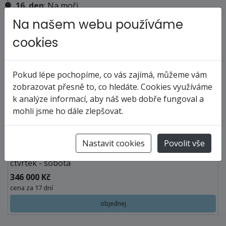
16. den
: Na moři
17. den
: Po příjezdu do Punta Arenas proběhne
Na našem webu používáme
vylodění a skupinový transfer do centra města, kde
cookies
expedice končí. Explorers House vám zůstane po celý
den k dispozici.
Pokud lépe pochopíme, co vás zajímá, můžeme vám
zobrazovat přesně to, co hledáte. Cookies využíváme
k analýze informací, aby náš web dobře fungoval a
Termíny a ceny
mohli jsme ho dále zlepšovat.
říjen 2027
Nastavit cookies
Povolit vše
07.10. - 23.10.27
čtvrtek - sobota
346 000 Kč
cena za 17 dní
objednej