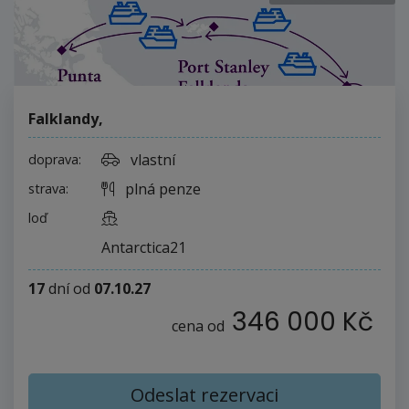
Falklandy
,
vlastní
doprava:
plná penze
strava:
loď
Antarctica21
17
dní
od
07.10.27
346 000 Kč
cena od
Odeslat rezervaci