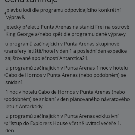
05.12. - 12.12.26
plavbu lodí dle programu odpovídajícího konkrétní
sobota - sobota
výpravě.
411 000 Kč
letecký přelet z Punta Arenas na stanici Frei na ostrově
cena za 8 dní (7 nocí)
King George a/nebo zpět dle programu dané výpravy.
objednej
u programů začínajících v Punta Arenas skupinové
transfery letiště/hotel v den 1 a poslední den expedice
10.12. - 17.12.26
zajišťované společností Antarctica21.
čtvrtek - čtvrtek
u programů začínajících v Punta Arenas 1 noc v hotelu
411 000 Kč
Cabo de Hornos v Punta Arenas (nebo podobném) se
cena za 8 dní (7 nocí)
snídaní.
objednej
1 noc v hotelu Cabo de Hornos v Punta Arenas (nebo
15.12. - 22.12.26
podobném) se snídaní v den plánovaného návratového
úterý - úterý
letu z Antarktidy.
411 000 Kč
u programů začínajících v Punta Arenas exkluzivní
cena za 8 dní (7 nocí)
přístup do Explorers House včetně uvítací večeře 1.
objednej
den.