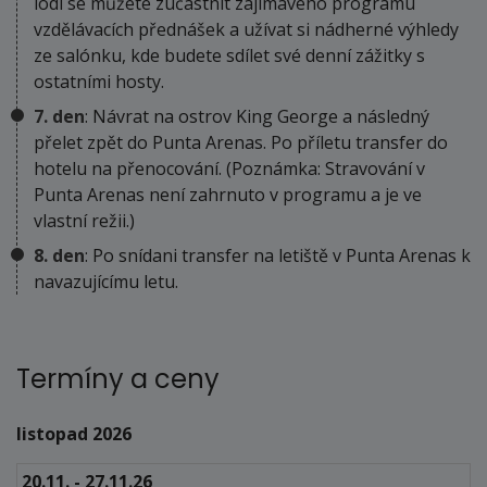
lodi se můžete zúčastnit zajímavého programu
vzdělávacích přednášek a užívat si nádherné výhledy
ze salónku, kde budete sdílet své denní zážitky s
ostatními hosty.
7. den
: Návrat na ostrov King George a následný
přelet zpět do Punta Arenas. Po příletu transfer do
hotelu na přenocování. (Poznámka: Stravování v
Punta Arenas není zahrnuto v programu a je ve
vlastní režii.)
8. den
: Po snídani transfer na letiště v Punta Arenas k
navazujícímu letu.
Termíny a ceny
listopad 2026
20.11. - 27.11.26