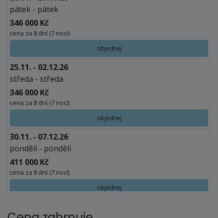
pátek - pátek
346 000 Kč
cena za 8 dní (7 nocí)
objednej
25.11. - 02.12.26
středa - středa
346 000 Kč
cena za 8 dní (7 nocí)
objednej
30.11. - 07.12.26
pondělí - pondělí
411 000 Kč
cena za 8 dní (7 nocí)
objednej
prosinec 2026
Cena zahrnuje