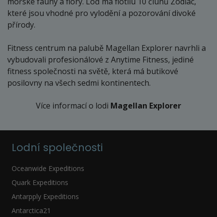
mořské fauny a flóry. Loď má flotilu 10 člunů Zodiac,
sobota - sobota
které jsou vhodné pro vylodění a pozorování divoké
přírody.
346 000 Kč
cena za 8 dní (7 nocí)
Fitness centrum na palubě Magellan Explorer navrhli a
objednej
vybudovali profesionálové z Anytime Fitness, jediné
25.11. - 02.12.27
fitness společnosti na světě, která má butikové
čtvrtek - čtvrtek
posilovny na všech sedmi kontinentech.
346 000 Kč
cena za 8 dní (7 nocí)
Více informací o lodi
Magellan Explorer
objednej
30.11. - 07.12.27
Lodní společnosti
úterý - úterý
411 000 Kč
Oceanwide Expeditions
cena za 8 dní (7 nocí)
Quark Expeditions
objednej
Antarpply Expeditions
Antarctica21
prosinec 2027