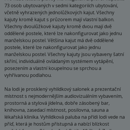
objednej
73 osob ubytovaných v sedmi kategoriích ubytování,
včetně vyhrazených jednolůžkových kajut. Všechny
25.02. - 04.03.27
kajuty kromě kajut s průzorem mají vlastní balkon.
čtvrtek - čtvrtek
Všechny dvoulůžkové kajuty kromě dvou mají dvě
411 000 Kč
oddělené postele, které lze nakonfigurovat jako jednu
cena za 8 dní (7 nocí)
manželskou postel. Většina kajut má dvě oddělené
objednej
postele, které lze nakonfigurovat jako jednu
manželskou postel. Všechny kajuty jsou vybaveny šatní
březen 2027
skříní, individuálně ovládaným systémem vytápění,
posezením a vlastní koupelnou se sprchou a
02.03. - 09.03.27
vyhřívanou podlahou.
úterý - úterý
346 000 Kč
Na lodi je prosklený vyhlídkový salonek a prezentační
cena za 8 dní (7 nocí)
místnost s nejmodernějším audiovizuálním vybavením,
prostorná a stylová jídelna, dobře zásobený bar,
objednej
knihovna, zasedací místnost, posilovna, sauna a
listopad 2027
lékařská klinika. Vyhlídková paluba na přídi lodi vede na
příď, která je hostům přístupná a nabízí blízkost
20.11. - 27.11.27