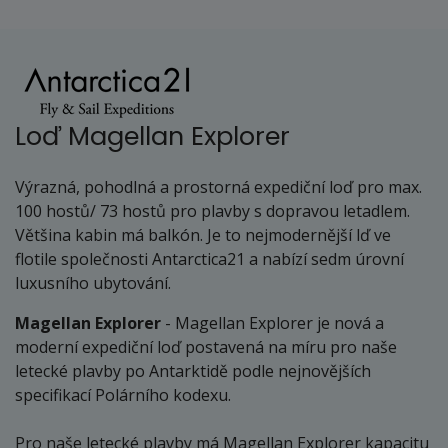
únor 2027
03.02. - 10.02.27
středa - středa
411 000 Kč
Loď Magellan Explorer
cena za 8 dní (7 nocí)
objednej
Výrazná, pohodlná a prostorná expediční loď pro max.
100 hostů/ 73 hostů pro plavby s dopravou letadlem.
08.02. - 15.02.27
Většina kabin má balkón. Je to nejmodernější lď ve
pondělí - pondělí
flotile společnosti Antarctica21 a nabízí sedm úrovní
411 000 Kč
luxusního ubytování.
cena za 8 dní (7 nocí)
objednej
Magellan Explorer
- Magellan Explorer je nová a
moderní expediční loď postavená na míru pro naše
20.02. - 27.02.27
letecké plavby po Antarktidě podle nejnovějších
sobota - sobota
specifikací Polárního kodexu.
411 000 Kč
cena za 8 dní (7 nocí)
Pro naše letecké plavby má Magellan Explorer kapacitu