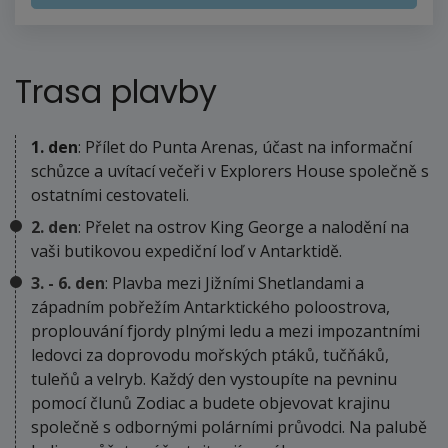
Trasa plavby
1. den
: Přílet do Punta Arenas, účast na informační
schůzce a uvítací večeři v Explorers House společně s
ostatními cestovateli.
2. den
: Přelet na ostrov King George a nalodění na
vaši butikovou expediční loď v Antarktidě.
3. - 6. den
: Plavba mezi Jižními Shetlandami a
západním pobřežím Antarktického poloostrova,
proplouvání fjordy plnými ledu a mezi impozantními
ledovci za doprovodu mořských ptáků, tučňáků,
tuleňů a velryb. Každý den vystoupíte na pevninu
pomocí člunů Zodiac a budete objevovat krajinu
společně s odbornými polárními průvodci. Na palubě