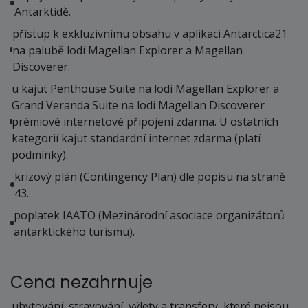
leden 2027
Antarktidě.
přístup k exkluzivnímu obsahu v aplikaci Antarctica21
04.01. - 11.01.27
na palubě lodí Magellan Explorer a Magellan
pondělí - pondělí
Discoverer.
411 000 Kč
cena za 8 dní (7 nocí)
u kajut Penthouse Suite na lodi Magellan Explorer a
Grand Veranda Suite na lodi Magellan Discoverer
objednej
prémiové internetové připojení zdarma. U ostatních
09.01. - 16.01.27
kategorií kajut standardní internet zdarma (platí
sobota - sobota
podmínky).
411 000 Kč
krizový plán (Contingency Plan) dle popisu na straně
cena za 8 dní (7 nocí)
43.
objednej
poplatek IAATO (Mezinárodní asociace organizátorů
14.01. - 21.01.27
antarktického turismu).
čtvrtek - čtvrtek
411 000 Kč
Cena nezahrnuje
cena za 8 dní (7 nocí)
objednej
ubytování, stravování, výlety a transfery, které nejsou