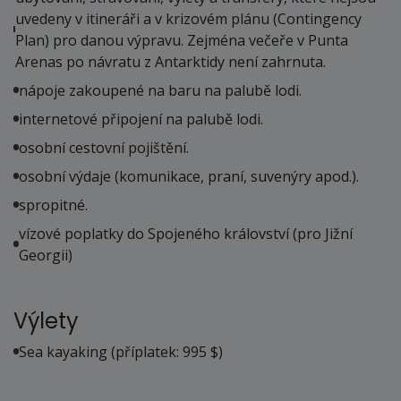
uvedeny v itineráři a v krizovém plánu (Contingency
19.01. - 26.01.27
Plan) pro danou výpravu. Zejména večeře v Punta
úterý - úterý
Arenas po návratu z Antarktidy není zahrnuta.
411 000 Kč
nápoje zakoupené na baru na palubě lodi.
cena za 8 dní (7 nocí)
internetové připojení na palubě lodi.
objednej
osobní cestovní pojištění.
24.01. - 31.01.27
osobní výdaje (komunikace, praní, suvenýry apod.).
neděle - neděle
411 000 Kč
spropitné.
cena za 8 dní (7 nocí)
vízové poplatky do Spojeného království (pro Jižní
objednej
Georgii)
29.01. - 05.02.27
pátek - pátek
Výlety
411 000 Kč
cena za 8 dní (7 nocí)
Sea kayaking (příplatek: 995 $)
objednej