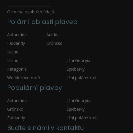
_____________________
05.12. - 12.12.27
Ochrana osobních údajů
neděle - neděle
Polární oblasti plaveb
411 000 Kč
cena za 8 dní (7 nocí)
Antarktida
Arktida
objednej
Falklandy
Grónsko
Island
10.12. - 17.12.27
pátek - pátek
Island
Jižní Georgia
411 000 Kč
Patagonie
Špicberky
cena za 8 dní (7 nocí)
Weddellovo moře
Jižní polární kruh
objednej
Populární plavby
15.12. - 22.12.27
Antarktida
Jižní Georgia
středa - středa
Grónsko
Špicberky
411 000 Kč
cena za 8 dní (7 nocí)
Falklandy
Jižní polární kruh
Buďte s námi v kontaktu
objednej