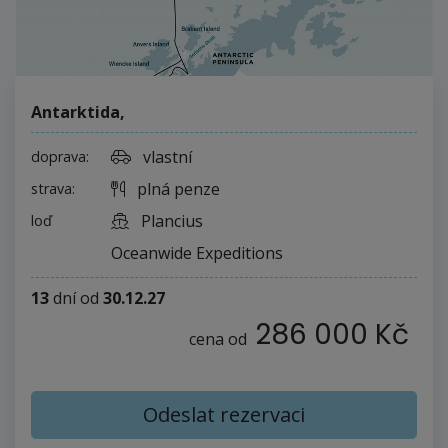
Antarktida
,
vlastní
doprava:
plná penze
strava:
Plancius
loď
Oceanwide Expeditions
13
dní
od
30.12.27
286 000 Kč
cena od
Odeslat rezervaci