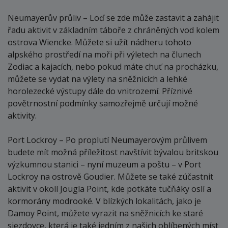
Neumayerův průliv – Loď se zde může zastavit a zahájit
řadu aktivit v základním táboře z chráněných vod kolem
ostrova Wiencke. Můžete si užít nádheru tohoto
alpského prostředí na moři při výletech na člunech
Zodiac a kajacích, nebo pokud máte chuť na procházku,
můžete se vydat na výlety na sněžnicích a lehké
horolezecké výstupy dále do vnitrozemí. Příznivé
povětrnostní podmínky samozřejmě určují možné
aktivity.
Port Lockroy – Po proplutí Neumayerovým průlivem
budete mít možná příležitost navštívit bývalou britskou
výzkumnou stanici – nyní muzeum a poštu – v Port
Lockroy na ostrově Goudier. Můžete se také zúčastnit
aktivit v okolí Jougla Point, kde potkáte tučňáky oslí a
kormorány modrooké. V blízkých lokalitách, jako je
Damoy Point, můžete vyrazit na sněžnicích ke staré
sjezdovce, která je také jedním z našich oblíbených míst