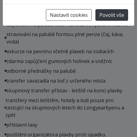
Cena zahrnuje
plavbu dle uvedeného itineráře
Nastavit cookies
Povolit vše
ubytování na palubě lodě Plancius ve vybrané kabině
stravování na palubě formou plné penze (čaj, káva,
voda)
exkurze na pevninu včetně plaveb na zodiacích
zdarma zapůjčení gumových holínek a sněžnic
odborné přednášky na palubě
transfer zavazadla na loď z určeného místa
skupinový transfer přístav - letiště na konci plavby
transfery mezi letištěm, hotely a lodí pouze pro
cestující na skupinových letech do Longyearbyenu a
zpět
přístavní taxy
pojištění organizátora plavby proti úpadku