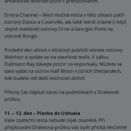
antarktické dobrodružství s přenocováním.
Errera Channel – Mezi možná místa v této oblasti patří
ostrovy Danco a Cuverville, ale také méně známé (i když
stejně malebné) ostrovy Orne a Georges Point na
ostrově Rongé.
Poslední den aktivit v blízkosti pobřeží minete ostrovy
Melchior a vydáte se na otevřené moře. V zálivu
Dallmann Bay dávejte pozor na keporkaky. Můžete se
také vydat na ostrov Half Moon v Jižních Shetlandech,
kde budete mít další možnosti aktivit.
Přesný čas odplutí závisí na podmínkách v Drakeově
průlivu.
11. – 12. den – Plavba do Ushuaia
Vaše zpáteční cesta nebude nijak osamělá. Při
přeplouvání Drakeova průlivu vás opět přivítá nesčetné