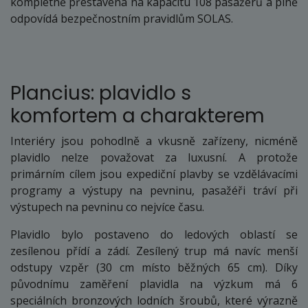
kompletně přestavena na kapacitu 108 pasažérů a plně
odpovídá bezpečnostním pravidlům SOLAS.
Plancius: plavidlo s
komfortem a charakterem
Interiéry jsou pohodlně a vkusně zařízeny, nicméně
plavidlo nelze považovat za luxusní. A protože
primárním cílem jsou expediční plavby se vzdělávacími
programy a výstupy na pevninu, pasažéři tráví při
výstupech na pevninu co nejvíce času.
Plavidlo bylo postaveno do ledových oblastí se
zesílenou přídí a zádí. Zesílený trup má navíc menší
odstupy vzpěr (30 cm místo běžných 65 cm). Díky
původnímu zaměření plavidla na výzkum má 6
speciálních bronzových lodních šroubů, které výrazně