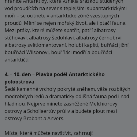
hranice Antarktidy, která vznikla srážkou studených
vod proudících na sever s teplejšími subantarktickými
moři – se ocitnete v antarktické zóně vzestupných
proudů. Mění se nejen mořský život, ale i ptačí fauna.
Mezi ptáky, které můžete spatřit, patří albatrosy
stěhovaví, albatrosy šedohlaví, albatrosy černobrví,
albatrosy světlomantovaní, holubi kapští, buřňáci jižní,
bouřňáci Wilsonovi, bouřňáci modří a bouřňáci
antarktičtí.
4. – 10. den – Plavba podél Antarktického
poloostrova
Šedé kamenné vrcholy pokryté sněhem, věže rozbitých
modrobílých ledů a dramaticky odlišná fauna pod i nad
hladinou. Nejprve minete zasněžené Melchiorovy
ostrovy a Schollaertův průliv a budete plout mezi
ostrovy Brabant a Anvers.
Místa, která můžete navštívit, zahrnují: