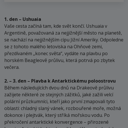
1. den – Ushuaia
Vaše cesta začíná tam, kde svět končí. Ushuaia v
Argentině, považovaná za nejjižnější město na planetě,
se nachází na nejjižnějším cípu Jižní Ameriky. Odpoledne
se z tohoto malého letoviska na Ohňové zemi,
přezdívaném „konec světa“, vydáte na plavbu po
horském Beagleově průlivu, která potrvá po zbytek
večera.
2. – 3. den – Plavba k Antarktickému poloostrovu
Během následujících dvou dnů na Drakeově průlivu
zažijete některé ze stejných zážitků, jaké zažili velcí
polární průzkumníci, kteří jako první zmapovali tyto
oblasti: chladný slaný vánek, rozbouřené moře, možná
dokonce i plejtvák, který stříká mořskou vodu. Po
překročení antarktické konvergence – přirozené