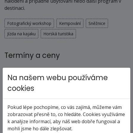
nalodění a případně ubytování nebo další program v
destinaci.
Fotografický workshop
Kempování
Sněžnice
Jízda na kajaku
Horská turistika
Termíny a ceny
prosinec 2027
Na našem webu používáme
30.12. - 11.01.28
cookies
čtvrtek - úterý
286 000 Kč
cena za 13 dní (12 nocí)
Pokud lépe pochopíme, co vás zajímá, můžeme vám
zobrazovat přesně to, co hledáte. Cookies využíváme
objednej
k analýze informací, aby náš web dobře fungoval a
mohli jsme ho dále zlepšovat.