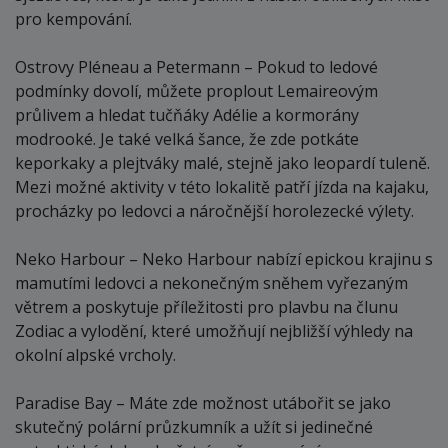
pro kempování.
Ostrovy Pléneau a Petermann – Pokud to ledové
podmínky dovolí, můžete proplout Lemaireovým
průlivem a hledat tučňáky Adélie a kormorány
modrooké. Je také velká šance, že zde potkáte
keporkaky a plejtváky malé, stejně jako leopardí tuleně.
Mezi možné aktivity v této lokalitě patří jízda na kajaku,
procházky po ledovci a náročnější horolezecké výlety.
Neko Harbour – Neko Harbour nabízí epickou krajinu s
mamutími ledovci a nekonečným sněhem vyřezaným
větrem a poskytuje příležitosti pro plavbu na člunu
Zodiac a vylodění, které umožňují nejbližší výhledy na
okolní alpské vrcholy.
Paradise Bay – Máte zde možnost utábořit se jako
skutečný polární průzkumník a užít si jedinečné