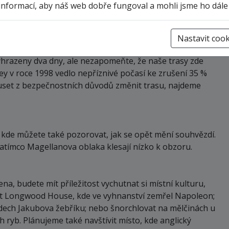
informací, aby náš web dobře fungoval a mohli jsme ho dále
avštěvovaného místa. Hodláme také přistát na Nightingale
ledy na nádherné mořské ptáky od albatrosů žlutonosých až
Nastavit cook
yhrazeny dva dny, ale nezapomeňte, že naše trasy zde
sey v roce 1998 vedlo nepříznivé počasí ke zrušení 35 %
uset z bezpečnostních důvodů změnit trasu, najdeme
sti, kde můžete také pozorovat, jak se opět mění souhvězdí.
zatímco Magellanova oblaka klesají nízko k obzoru.
a, budete mít příležitost vychutnat si místní kulturu,
vit Longwood House, kde ve vyhnanství zemřel Napoleon;
odech Jakubova žebříku; nebo šnorchlovat na mělčinách u
 ryb. Plánujeme také navštívit místo, kde anglický