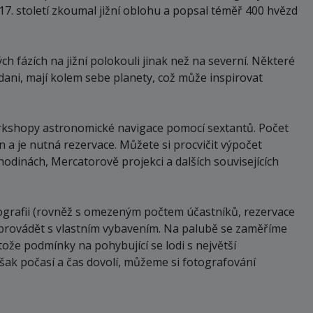
7. století zkoumal jižní oblohu a popsal téměř 400 hvězd
ch fázích na jižní polokouli jinak než na severní. Některé
idani, mají kolem sebe planety, což může inspirovat
rkshopy astronomické navigace pomocí sextantů. Počet
 a je nutná rezervace. Můžete si procvičit výpočet
dinách, Mercatorově projekci a dalších souvisejících
grafii (rovněž s omezeným počtem účastníků, rezervace
 provádět s vlastním vybavením. Na palubě se zaměříme
ože podmínky na pohybující se lodi s největší
ak počasí a čas dovolí, můžeme si fotografování