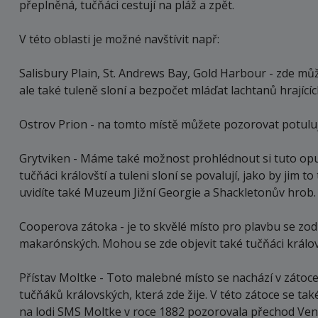
přeplněná, tučňáci cestují na pláž a zpět.
V této oblasti je možné navštívit např:
Salisbury Plain, St. Andrews Bay, Gold Harbour - zde mů
ale také tuleně sloní a bezpočet mláďat lachtanů hrajících 
Ostrov Prion - na tomto místě můžete pozorovat potulují
Grytviken - Máme také možnost prohlédnout si tuto opuš
tučňáci královští a tuleni sloní se povalují, jako by jim t
uvidíte také Muzeum Jižní Georgie a Shackletonův hrob.
Cooperova zátoka - je to skvělé místo pro plavbu se zod
makarónských. Mohou se zde objevit také tučňáci královš
Přístav Moltke - Toto malebné místo se nachází v zátoc
tučňáků královských, která zde žije. V této zátoce se t
na lodi SMS Moltke v roce 1882 pozorovala přechod Ven