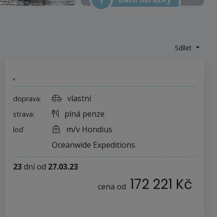
Sdílet
,
vlastní
doprava:
plná penze
strava:
m/v Hondius
loď
Oceanwide Expeditions
23
dní
od
27.03.23
172 221 Kč
cena od