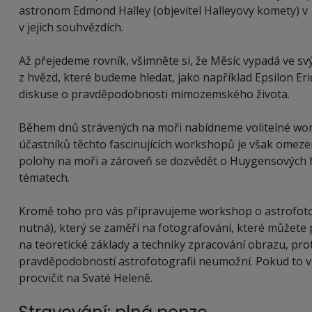
astronom Edmond Halley (objevitel Halleyovy komety) v 1
v jejich souhvězdích.
Až přejedeme rovník, všimněte si, že Měsíc vypadá ve svý
z hvězd, které budeme hledat, jako například Epsilon Er
diskuse o pravděpodobnosti mimozemského života.
Během dnů strávených na moři nabídneme volitelné wo
účastníků těchto fascinujících workshopů je však omezen
polohy na moři a zároveň se dozvědět o Huygensových ho
tématech.
Kromě toho pro vás připravujeme workshop o astrofoto
nutná), který se zaměří na fotografování, které můžete
na teoretické základy a techniky zpracování obrazu, prot
pravděpodobností astrofotografii neumožní. Pokud to vš
procvičit na Svaté Heleně.