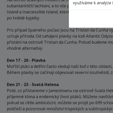
využíváme k analýze 
subantarktičtí lachtani, a to vše při průzkumu zřídka n
Island a Inaccessible Island, které nabízejí skvělé výh
po hnědé kyjatky.
Pro případ špatného počasí jsou na Tristan da Cunha v
určuje příroda: Od zahájení plavby na lodi Atlantic Odys
přistání na ostrově Tristan da Cunha. Pokud budeme m
vhodné alternativy.
Den 17 - 20 - Plavba
Mořští ptáci a delfíni často sledují naši loď v této obla
Během plavby se začínají objevovat severní souhvězdí, 
Den 21 - 23 - Svatá Helena
Poté, co přistaneme v Jamestownu na ostrově Svatá Helen
příjemné klima a endemický život ptáků. Můžete navští
pokud se cítíte ambiciózní, můžete se projít po 699 sch
pobřeží a pozorovat množství tropických a subtropických