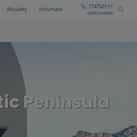
774750111
Aktuality
Informace
...Další kontakty
tic Peninsula