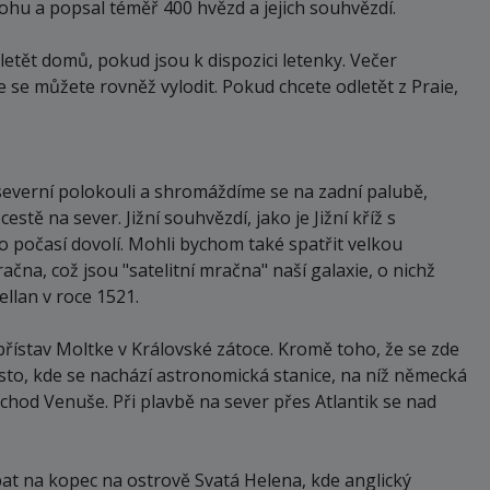
lohu a popsal téměř 400 hvězd a jejich souhvězdí.
etět domů, pokud jsou k dispozici letenky. Večer
 se můžete rovněž vylodit. Pokud chcete odletět z Praie,
severní polokouli a shromáždíme se na zadní palubě,
tě na sever. Jižní souhvězdí, jako je Jižní kříž s
o počasí dovolí. Mohli bychom také spatřit velkou
a, což jsou "satelitní mračna" naší galaxie, o nichž
llan v roce 1521.
 přístav Moltke v Královské zátoce. Kromě toho, že se zde
ísto, kde se nachází astronomická stanice, na níž německá
chod Venuše. Při plavbě na sever přes Atlantik se nad
at na kopec na ostrově Svatá Helena, kde anglický