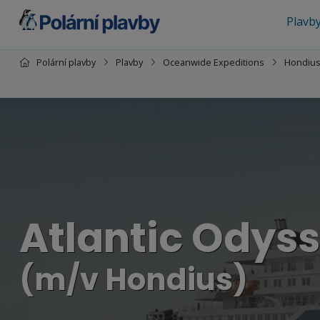
Plavb
Polární plavby
Plavby
Oceanwide Expeditions
Hondiu
Atlantic Odyss
(m/v Hondius)