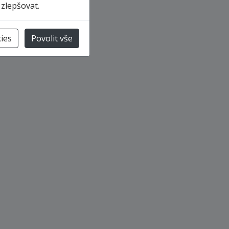
 zlepšovat.
ies
Povolit vše