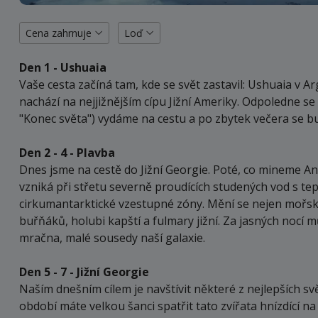
Cena zahrnuje
Loď
Den 1 - Ushuaia
Vaše cesta začíná tam, kde se svět zastavil: Ushuaia v Ar
nachází na nejjižnějším cípu Jižní Ameriky. Odpoledne s
"Konec světa") vydáme na cestu a po zbytek večera se 
Den 2 - 4 - Plavba
Dnes jsme na cestě do Jižní Georgie. Poté, co mineme An
vzniká při střetu severně proudících studených vod s te
cirkumantarktické vzestupné zóny. Mění se nejen mořský ž
buřňáků, holubi kapští a fulmary jižní. Za jasných nocí
mračna, malé sousedy naší galaxie.
Den 5 - 7 - Jižní Georgie
Naším dnešním cílem je navštívit některé z nejlepších s
období máte velkou šanci spatřit tato zvířata hnízdící na 