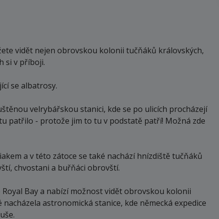
žete vidět nejen obrovskou kolonii tučňáků královských,
si v příboji.
cí se albatrosy.
těnou velrybářskou stanici, kde se po ulicích procházejí
o tu patřilo - protože jim to tu v podstatě patří! Možná zde
iakem a v této zátoce se také nachází hnízdiště tučňáků
tí, chvostani a buřňáci obrovští.
e Royal Bay a nabízí možnost vidět obrovskou kolonii
aké nacházela astronomická stanice, kde německá expedice
uše.