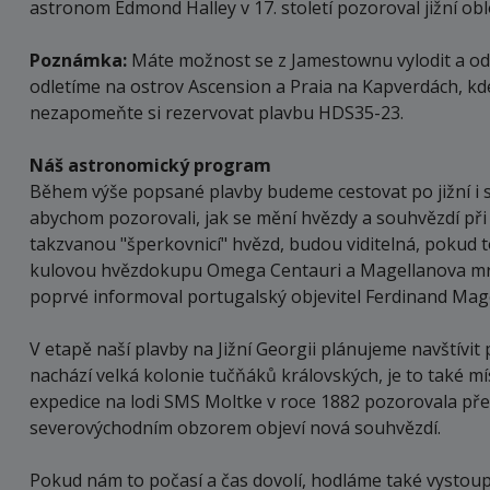
astronom Edmond Halley v 17. století pozoroval jižní ob
Poznámka:
Máte možnost se z Jamestownu vylodit a odl
odletíme na ostrov Ascension a Praia na Kapverdách, kde
nezapomeňte si rezervovat plavbu HDS35-23.
Náš astronomický program
Během výše popsané plavby budeme cestovat po jižní i 
abychom pozorovali, jak se mění hvězdy a souhvězdí při ces
takzvanou "šperkovnicí" hvězd, budou viditelná, pokud t
kulovou hvězdokupu Omega Centauri a Magellanova mračn
poprvé informoval portugalský objevitel Ferdinand Mage
V etapě naší plavby na Jižní Georgii plánujeme navštívit
nachází velká kolonie tučňáků královských, je to také m
expedice na lodi SMS Moltke v roce 1882 pozorovala pře
severovýchodním obzorem objeví nová souhvězdí.
Pokud nám to počasí a čas dovolí, hodláme také vystoup