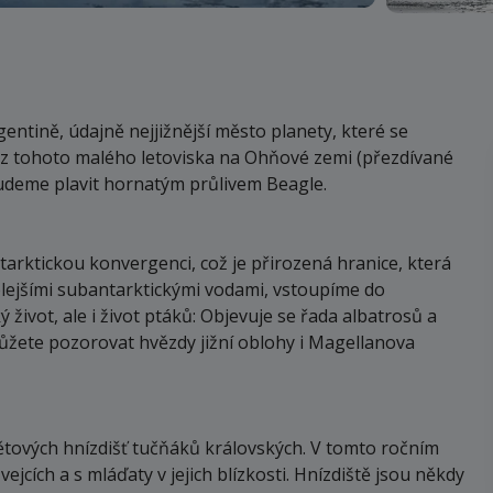
gentině, údajně nejjižnější město planety, které se
e z tohoto malého letoviska na Ohňové zemi (přezdívané
budeme plavit hornatým průlivem Beagle.
tarktickou konvergenci, což je přirozená hranice, která
plejšími subantarktickými vodami, vstoupíme do
ivot, ale i život ptáků: Objevuje se řada albatrosů a
 můžete pozorovat hvězdy jižní oblohy i Magellanova
větových hnízdišť tučňáků královských. V tomto ročním
vejcích a s mláďaty v jejich blízkosti. Hnízdiště jsou někdy