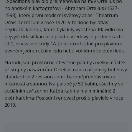
Expeditions plavidlo přejmenovala na m/v Ortelius po
holandském kartografovi - Abraham Ortelius (1527-
1598), který první moderní světový atlas "Theatrum
Orbis Terrarum v roce 1570. V té době byl atlas
nejdražší knihou, která byla kdy vytištěna. Plavidlo má
nejvyšší klasifikaci pro plavbu v ledových podmínkách
UL1, ekvivalent třídy 1A. Je proto vhodné pro plavbu v
pevném jednoročním ledu nebo volném víceletém ledu.
Na lodi jsou prostorné otevřené paluby a velký můstek
přístupný pasažérům. Ortelius nabízí příjemný hotelový
standard se 2 restauracemi, barem/přednáškovou
místností a saunou. Na palubě je 52 kabin, všechny se
sociálním zařízením. Každá kabina má minimálně 2
okénka/okna. Poslední renovací prošlo plavidlo v roce
2019.