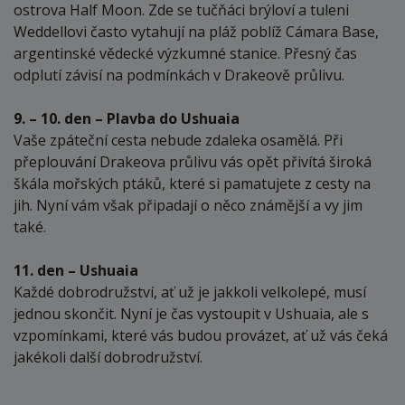
ostrova Half Moon. Zde se tučňáci brýloví a tuleni
Weddellovi často vytahují na pláž poblíž Cámara Base,
argentinské vědecké výzkumné stanice. Přesný čas
odplutí závisí na podmínkách v Drakeově průlivu.
9. – 10. den – Plavba do Ushuaia
Vaše zpáteční cesta nebude zdaleka osamělá. Při
přeplouvání Drakeova průlivu vás opět přivítá široká
škála mořských ptáků, které si pamatujete z cesty na
jih. Nyní vám však připadají o něco známější a vy jim
také.
11. den – Ushuaia
Každé dobrodružství, ať už je jakkoli velkolepé, musí
jednou skončit. Nyní je čas vystoupit v Ushuaia, ale s
vzpomínkami, které vás budou provázet, ať už vás čeká
jakékoli další dobrodružství.