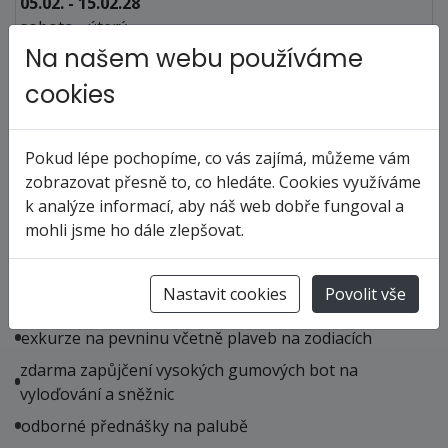
05.02. - 15.02.28
sobota - úterý
Na našem webu používáme
238 000 Kč
cena za 11 dní (10 nocí)
cookies
objednej
Pokud lépe pochopíme, co vás zajímá, můžeme vám
Cena zahrnuje
zobrazovat přesně to, co hledáte. Cookies využíváme
k analýze informací, aby náš web dobře fungoval a
plavbu dle uvedeného itineráře
mohli jsme ho dále zlepšovat.
ubytování na palubě lodě Ortelius ve vybrané kabině
stravování na palubě formou plné penze (čaj, káva,
Nastavit cookies
Povolit vše
voda)
exkurze na pevninu včetně plaveb na zodiacích
zdarma zapůjčení vysokých gumových bot na
vyloďování a sněžnic
odborné přednášky na palubě