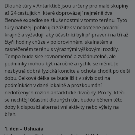
Dlouhé túry v Antarktidě jsou určeny pro malé skupiny
až 24 cestujících, které doprovázejí nejméně dva
členové expedice se zkušenostmi v tomto terénu. Tyto
túry nabízejí pohlcující zážitek v nedotčené polární
krajině a vyžadují, aby účastníci byli připraveni na tři až
čtyři hodiny chůze v polorovinném, skalnatém a
zasněženém terénu s výraznými výškovými rozdíly.
Tempo bude sice rovnoměrné a zvládnutelné, ale
podmínky mohou být náročné a rychle se měnit. Je
nezbytná dobrá fyzická kondice a ochota chodit po delší
dobu. Celková délka se bude lišit v závislosti na
podmínkách v dané lokalitě a prozkoumání
nedotčených rozloh antarktické divočiny. Pro ty, kteří
se nechtějí účastnit dlouhých túr, budou během této
doby k dispozici alternativní aktivity nebo výlety na
břeh.
1. den – Ushuaia