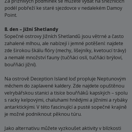
Za příznivých podmínek se můžete vydat na sněžnicích
podél pobřeží ke staré sjezdovce v nedalekém Damoy
Point.
8. den – Jižní Shetlandy
Sopečné ostrovy Jižních Shetlandů jsou větrné a často
zahalené mlhou, ale nabízejí i jemné potěšení: najdete
zde širokou škálu flóry (mechy, lišejníky, kvetoucí trávy)
a nemalé množství fauny (tučňáci oslí, tučňáci brýloví,
bouřňáci jižní).
Na ostrově Deception Island loď propluje Neptunovým
měchem do zaplavené kaldery. Zde najdete opuštěnou
velrybářskou stanici a tisíce bouřňáků kapských – spolu
s racky kelpovými, chaluhami hnědými a jižními a rybáky
antarktickými. V této fascinující a pusté sopečné krajině
je možné podniknout pěknou túru.
Jako alternativu můžete vyzkoušet aktivity v blízkosti