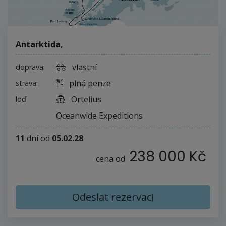
Antarktida
,
vlastní
doprava:
plná penze
strava:
Ortelius
loď
Oceanwide Expeditions
11
dní
od
05.02.28
238 000 Kč
cena od
Odeslat rezervaci