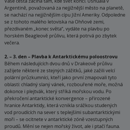
Vaše cesta začíná tam, kde svět končí. Ushuaia v
Argentině, považovaná za nejjižnější město na planetě,
se nachází na nejjižnějším cípu Jižní Ameriky. Odpoledne
se z tohoto malého letoviska na Ohňové zemi,
přezdívaném „konec světa“, vydáte na plavbu po
horském Beagleově průlivu, která potrvá po zbytek
večera.
2. – 3. den – Plavba k Antarktickému poloostrovu
Během následujících dvou dnů v Drakeově průlivu
zažijete některé ze stejných zážitků, jaké zažili velcí
polární průzkumníci, kteří jako první zmapovali tyto
oblasti: chladný slaný vánek, rozbouřené moře, možná
dokonce i plejtvák, který stříká mořskou vodu. Po
překročení antarktické konvergence – přirozené
hranice Antarktidy, která vznikla srážkou studených
vod proudících na sever s teplejšími subantarktickými
moři – se ocitnete v antarktické zóně vzestupných
proudů. Mění se nejen mořský život, ale i ptačí fauna.