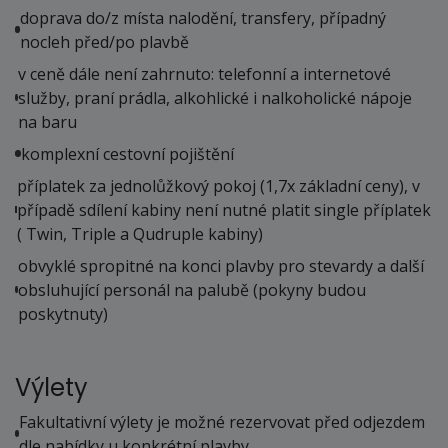
doprava do/z místa nalodění, transfery, případný
nocleh před/po plavbě
v ceně dále není zahrnuto: telefonní a internetové
služby, praní prádla, alkohlické i nalkoholické nápoje
na baru
komplexní cestovní pojištění
příplatek za jednolůžkový pokoj (1,7x základní ceny), v
případě sdílení kabiny není nutné platit single příplatek
( Twin, Triple a Qudruple kabiny)
obvyklé spropitné na konci plavby pro stevardy a další
obsluhující personál na palubě (pokyny budou
poskytnuty)
Výlety
Fakultativní výlety je možné rezervovat před odjezdem
dle nabídky u konkrétní plavby.