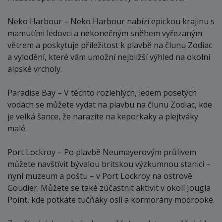
Neko Harbour – Neko Harbour nabízí epickou krajinu s
mamutími ledovci a nekonečným sněhem vyřezaným
větrem a poskytuje příležitost k plavbě na člunu Zodiac
a vylodění, které vám umožní nejbližší výhled na okolní
alpské vrcholy.
Paradise Bay – V těchto rozlehlých, ledem posetých
vodách se můžete vydat na plavbu na člunu Zodiac, kde
je velká šance, že narazíte na keporkaky a plejtváky
malé.
Port Lockroy – Po plavbě Neumayerovým průlivem
můžete navštívit bývalou britskou výzkumnou stanici –
nyní muzeum a poštu – v Port Lockroy na ostrově
Goudier. Můžete se také zúčastnit aktivit v okolí Jougla
Point, kde potkáte tučňáky oslí a kormorány modrooké.