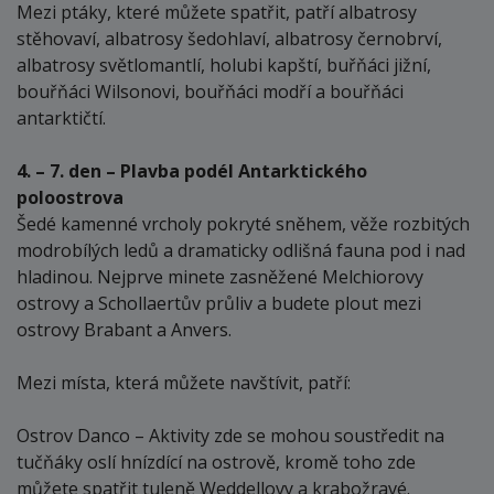
Mezi ptáky, které můžete spatřit, patří albatrosy
stěhovaví, albatrosy šedohlaví, albatrosy černobrví,
albatrosy světlomantlí, holubi kapští, buřňáci jižní,
bouřňáci Wilsonovi, bouřňáci modří a bouřňáci
antarktičtí.
4. – 7. den – Plavba podél Antarktického
poloostrova
Šedé kamenné vrcholy pokryté sněhem, věže rozbitých
modrobílých ledů a dramaticky odlišná fauna pod i nad
hladinou. Nejprve minete zasněžené Melchiorovy
ostrovy a Schollaertův průliv a budete plout mezi
ostrovy Brabant a Anvers.
Mezi místa, která můžete navštívit, patří:
Ostrov Danco – Aktivity zde se mohou soustředit na
tučňáky oslí hnízdící na ostrově, kromě toho zde
můžete spatřit tuleně Weddellovy a krabožravé.