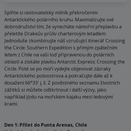
Splňte si cestovatelský milník překročením
Antarktického polárního kruhu. Maximalizujte své
dobrodružství tím, že vynecháte námořní přeplavbu a
přeletíte Drakeův průliv charterovým letadlem.
Jednoduše zkombinujte náš vzrušující itinerář Crossing
the Circle: Southern Expedition s přímým zpátečním
letem z Chile na vaši loď připravenou do polárních
oblastí a získáte plavbu Antarctic Express: Crossing the
Circle. Poté se po moři vydejte objevovat zázraky
Antarktického poloostrova a pokračujte dále až k
dosažení 66°33' j. š. Z pověstného seznamu životních
zážitků si můžete odškrtnout i další výzvy, jako
například jízdu na mořském kajaku mezi ledovými
krami.
Den 1: Přílet do Punta Arenas, Chile