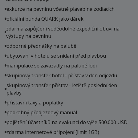
exkurze na pevninu včetně plaveb na zodiacích
oficiální bunda QUARK jako dárek
zdarma zapůjčení voděodolné expediční obuvi na
výstupy na pevninu
odborné přednášky na palubě
ubytování v hotelu se snídaní před plavbou
manipulace se zavazadly na palubě lodi
skupinový transfer hotel - přístav v den odjezdu
skupinový transfer přístav - letiště poslední den
plavby
přístavní taxy a poplatky
podrobný předjezdový manuál
pojištění účastníků na evakuaci do výše 500.000 USD
zdarma internetové připojení (limit 1GB)