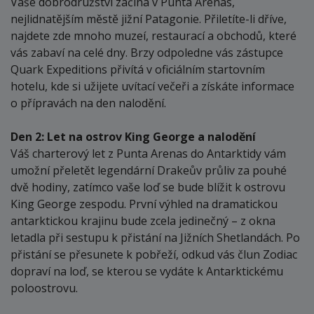
Vaše dobrodružství začíná v Punta Arenas,
nejlidnatějším městě jižní Patagonie. Přiletíte-li dříve,
najdete zde mnoho muzeí, restaurací a obchodů, které
vás zabaví na celé dny. Brzy odpoledne vás zástupce
Quark Expeditions přivítá v oficiálním startovním
hotelu, kde si užijete uvítací večeři a získáte informace
o přípravách na den nalodění.
Den 2: Let na ostrov King George a nalodění
Váš charterový let z Punta Arenas do Antarktidy vám
umožní přeletět legendární Drakeův průliv za pouhé
dvě hodiny, zatímco vaše loď se bude blížit k ostrovu
King George zespodu. První výhled na dramatickou
antarktickou krajinu bude zcela jedinečný – z okna
letadla při sestupu k přistání na Jižních Shetlandách. Po
přistání se přesunete k pobřeží, odkud vás člun Zodiac
dopraví na loď, se kterou se vydáte k Antarktickému
poloostrovu.