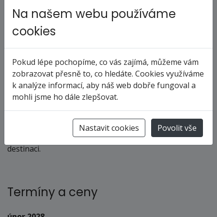
vydat na letiště k odletu domů.
Na našem webu používáme
Stravování: plná penze
cookies
Během celé plavby je zajištěna plná penze včetně
nápojů (džusy,káva,čaj, voda). U večeří jsou v ceně
Pokud lépe pochopíme, co vás zajímá, můžeme vám
vybrané druhy piva a vína. Ostatní nápoje alkoholické i
zobrazovat přesně to, co hledáte. Cookies využíváme
nealkoholické je možné zakoupit v baru.
k analýze informací, aby náš web dobře fungoval a
mohli jsme ho dále zlepšovat.
Doprava: vlastní
Na přání klienta zajistíme leteckou dopravu do místa
Nastavit cookies
Povolit vše
nalodění a případně ubytování nebo další program v
destinaci.
Termíny a ceny
únor 2028