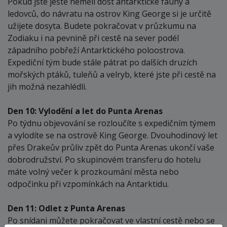
Pokud jste ještě neměli dost antarktické fauny a
ledovců, do návratu na ostrov King George si je určitě
užijete dosyta. Budete pokračovat v průzkumu na
Zodiaku i na pevnině při cestě na sever podél
západního pobřeží Antarktického poloostrova.
Expediční tým bude stále pátrat po dalších druzích
mořských ptáků, tuleňů a velryb, které jste při cestě na
jih možná nezahlédli.
Den 10: Vylodění a let do Punta Arenas
Po týdnu objevování se rozloučíte s expedičním týmem
a vylodíte se na ostrově King George. Dvouhodinový let
přes Drakeův průliv zpět do Punta Arenas ukončí vaše
dobrodružství. Po skupinovém transferu do hotelu
máte volný večer k prozkoumání města nebo
odpočinku při vzpomínkách na Antarktidu.
Den 11: Odlet z Punta Arenas
Po snídani můžete pokračovat ve vlastní cestě nebo se