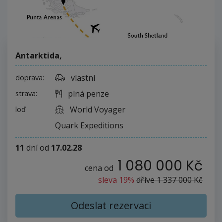
Antarktida
,
vlastní
doprava:
plná penze
strava:
World Voyager
loď
Quark Expeditions
11
dní
od
17.02.28
1 080 000 Kč
cena od
sleva 19%
dříve
1 337 000 Kč
Odeslat rezervaci