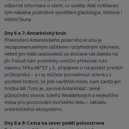
odborné informace o všem, co uvidíte. Náš vzdělávací
tým nabídne podrobné vysvětlení glaciologie, historie i
místní fauny.
Dny 6 a 7: Antarktický kruh
Překročení Antarktického polárního kruhu je
nezapomenutelným zážitkem i úctyhodným výkonem,
neboť jen málo cestovatelů se dostane tak daleko na
jih. Pokud nám podmínky umožní překonat tuto
slavnou šířku 66°33' j. š., připijeme si na počest prvních
průkopníků – a i vy můžete pozvednout sklenku s
pocitem hrdosti, že jste navštívili místo, kam zavítá jen
hrstka lidí. Toto je „syrová Antarktida“, země
půlnočního slunce, tuleňů Weddellových a nejlepšího
místa pro pozorování mořského ledu – základu
antarktického ekosystému.
Dny 8 a 9: Cesta na sever podél poloostrova