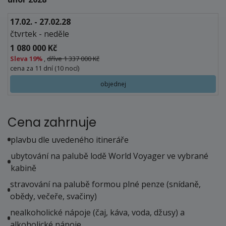
17.02. - 27.02.28
čtvrtek - neděle
1 080 000 Kč
Sleva
19%
,
dříve 1 337 000 Kč
cena za 11 dní (10 nocí)
objednej
Cena zahrnuje
plavbu dle uvedeného itineráře
ubytování na palubě lodě World Voyager ve vybrané
kabině
stravování na palubě formou plné penze (snídaně,
obědy, večeře, svačiny)
nealkoholické nápoje (čaj, káva, voda, džusy) a
alkoholické nápoje