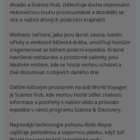
divadlo a Science Hub, ztělesňuje ducha objevování:
nekonečnou touhu prozkoumávat a dozvědět se
více o našich drsných polárních krajinách.
Wellness zařízení, jako jsou lázně, sauna, bazén,
vířivky a venkovní běžecká dráha, umožňují hostům
zregenerovat se během polární expedice. Krásně
navržená restaurace a prostorné salonky jsou
ideálním místem, kde se hosté mohou scházet a
živě diskutovat o objevích daného dne.
Dalším klíčovým prostorem na lodi World Voyager
je Science Hub, kde mohou hosté sdílet znalosti,
informace a postřehy s našimi vědci a průvodci
expedice v rámci programu Science & Discovery.
Nejnovější technologie pohonu Rolls-Royce
zajišťuje pohodlnou a úspornou plavbu, když loď
World Voyager brázdí antarktické vody.