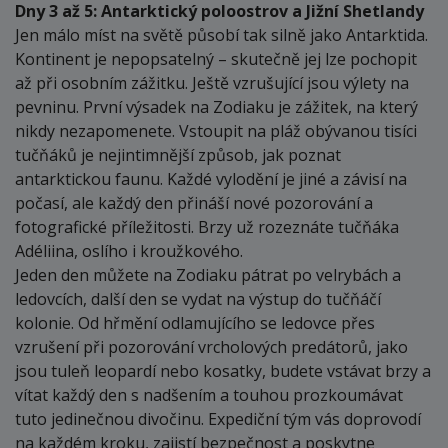
Dny 3 až 5: Antarktický poloostrov a Jižní Shetlandy
Jen málo míst na světě působí tak silně jako Antarktida.
Kontinent je nepopsatelný – skutečně jej lze pochopit
až při osobním zážitku. Ještě vzrušující jsou výlety na
pevninu. První výsadek na Zodiaku je zážitek, na který
nikdy nezapomenete. Vstoupit na pláž obývanou tisíci
tučňáků je nejintimnější způsob, jak poznat
antarktickou faunu. Každé vylodění je jiné a závisí na
počasí, ale každý den přináší nové pozorování a
fotografické příležitosti. Brzy už rozeznáte tučňáka
Adéliina, oslího i kroužkového.
Jeden den můžete na Zodiaku pátrat po velrybách a
ledovcích, další den se vydat na výstup do tučňáčí
kolonie. Od hřmění odlamujícího se ledovce přes
vzrušení při pozorování vrcholových predátorů, jako
jsou tuleň leopardí nebo kosatky, budete vstávat brzy a
vítat každý den s nadšením a touhou prozkoumávat
tuto jedinečnou divočinu. Expediční tým vás doprovodí
na každém kroku, zajistí bezpečnost a poskytne